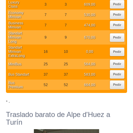
Luxury
3
3
609,00
Pedir
Class
Economy
7
7
530,00
Pedir
Minivan
Business
7
7
474,00
Pedir
Minivan
Standart
Minivan
9
9
670,00
Pedir
Long
Standart
Minivan
16
10
0,00
Pedir
ExtraLong
MiniBus
25
25
564,00
Pedir
Bus Standart
37
37
583,00
Pedir
Bus
52
52
664,00
Pedir
Premium
* -
Traslado barato de Alpe d'Huez a
Turín