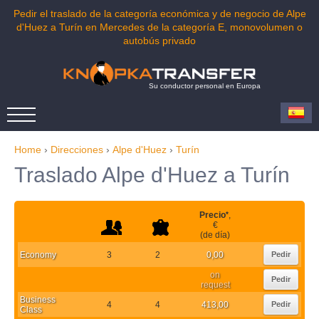
Pedir el traslado de la categoría económica y de negocio de Alpe
d'Huez a Turín en Mercedes de la categoría E, monovolumen o
autobús privado
Su conductor personal en Europa
Home
›
Direcciones
›
Alpe d'Huez
›
Turín
Traslado Alpe d'Huez a Turín
Precio
*
,
€
(de día)
Economy
3
2
0,00
Pedir
on
Pedir
request
Business
4
4
413,00
Pedir
Class