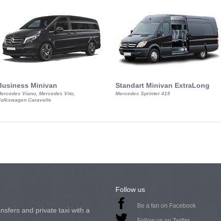
Business Minivan
Standart Minivan ExtraLong
ercedes Viano, Mercedes Vito,
Mercedes Sprinter 415
olkswagen Caravelle
Follow us
Be a fan on Facebook
nsfers and private taxi with a
Follow us on Twitter