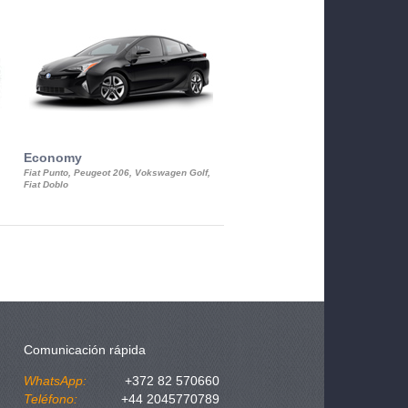
Economy
Luxury Class
Fiat Punto, Peugeot 206, Vokswagen Golf,
Mercedes S-Class, Audi A8, BMW 730
Fiat Doblo
Cadillac STS
Comunicación rápida
WhatsApp:
+372 82 570660
Teléfono:
+44 2045770789