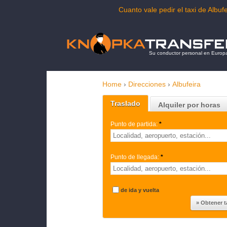
Cuanto vale pedir el taxi de Alb
Su conductor personal en Europ
Home
›
Direcciones
›
Albufeira
Traslado
Alquiler por horas
Punto de partida:
*
Punto de llegada:
*
de ida y vuelta