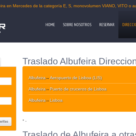
ufeira en Mercedes de la categoría E, S, monovolumen VIANO, VITO o a
HOME
SOBRE NOSOTROS
RESERVAR
DIRECCI
a
Traslado Albufeira Direccio
Albufeira
↔
Aeropuerto de Lisboa (LIS)
Albufeira
↔
Puerto de cruceros de Lisboa
Albufeira
↔
Lisboa
* -
Traslado de Albufeira a otra