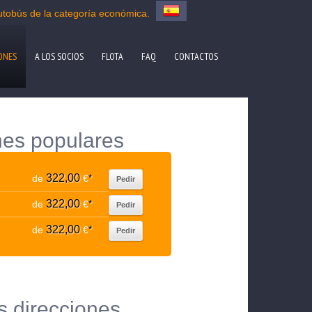
utobús de la categoría económica.
ONES
A LOS SOCIOS
FLOTA
FAQ
CONTACTOS
nes populares
322,00
de
€
*
Pedir
322,00
de
€
*
Pedir
322,00
de
€
*
Pedir
s direcciones