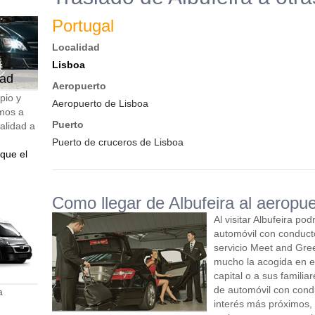
Portugal
Localidad
Lisboa
dad
Aeropuerto
pio y
Aeropuerto de Lisboa
mos a
Puerto
calidad a
Puerto de cruceros de Lisboa
que el
Como llegar de Albufeira al aeropue
Al visitar Albufeira po
automóvil con conducto
servicio Meet and Gree
mucho la acogida en e
capital o a sus familia
de automóvil con condu
a
interés más próximos,