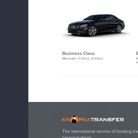
Business Class
Mercedes C-Class, E-Class
M
V
The international service of booking tra
personal driver.