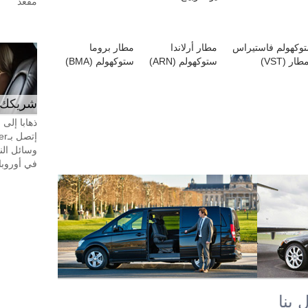
مقعد
وكهولم فاستيراس
مطار أرلاندا
مطار بروما
طار (VST)
ستوكهولم (ARN)
ستوكهولم (BMA)
شريكك ال
ذهابا إلى
وسائل الن
في أوروبا، 24 ساعة في اليوم، 7 أيام في 
 بنا