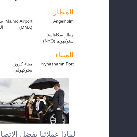
المطار
Ängelholm
Malmö Airport
ست
(MMX)
الم
مطار سكافاستا
ستوكهولم (NYO)
الميناء
Nynashamn Port
ميناء كروز
ستوكهولم
لماذا عملائنا يفضل الإتصال