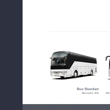
MiniBus
Bus Standart
25, Mercy, Mercedes Benz Sitcar
Mercedes 404
Mer
Beluga