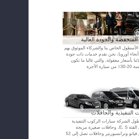
المنخفضة والجودة العالية
الأسطول الخاص بنا والشركاء الموثوق بهم
نحاء أوروبا، نحن نقدم خدمات ذات جودة
ائنا بأسعار معقولة، والتي غالبا ما تكون
رة الأجرة
 التنفيذية والحافلات
ل الشركة سيارات الركوب التنفيذية
مرسيدس الفئة E، S، وحافلات صغيرة مريحة
مرسيدس فيانو وترانسبورتير وحافلات تصل إلى 52