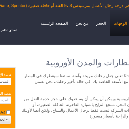
مرسيدس E، S الفئة أو حافلة صغيرة (Vito, Viano, Sprinter) من المطار
الوجهات
الحجز
من نحن
الصفحة الرئيسية
السائق الخاص ب
ارات والمدن الأوروبية
نقطة الإ
الإستفادة من خدمات شركة KnopkaTransfer تعني جعل رحلتك مريحة وآمنة. سائقنا سينتظرك في المطار
مع الأمتعة الخاصة بك. فى حالة تأخير رحلتك، نحن نضمن
نقطة ال
ة والروسية ويمكن أن يمكن أن يساعدوك على حجز خدمة النقل من
البحر، منتجع التزلج بالسيارة الفاخرة، الحافلة الصغيرة، أو
عد تصل إلى 40 مقعد. خدمات الشركة ليست فقط لرجال الأعمال والسياح، ولكن أيضا لأولئك
ذهابا 
والراحة بأسعار ميسورة.