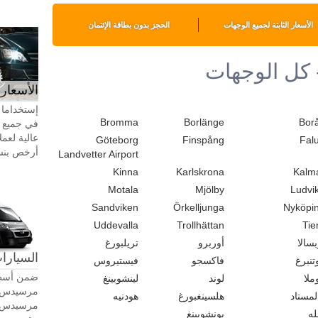
الأسعار الثابتة لجميع الوجهات
الحجز بدون بطاقة الإئتمان
 كل الوجهات
الأسعار 
إستخداما 
Bromma
Borlänge
Bor
في جميع أ
عالية لعمل
Göteborg
Finspång
Fal
أرخص بنسبة 20-30٪ من سيا
Landvetter Airport
Kinna
Karlskrona
Kalm
Motala
Mjölby
Ludvi
Sandviken
Örkelljunga
Nyköpi
Uddevalla
Trollhättan
Tie
بسالا
أوربرو
تريلبورغ
السيارات
تنبرغ
فاكسجو
فيستيروس
ضمن أسطو
ملا
لوند
لينشوبينغ
لمستاد
هلسينغبورغ
هودنيه
له
يونشوبينغ