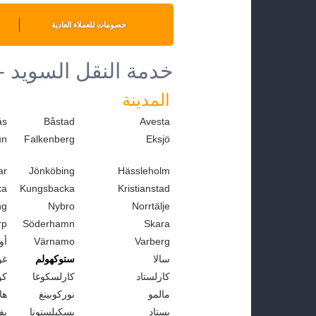
خصومات للعملاء العادية
خدمة النقل السويد -
المدينة
ås
Båstad
Avesta
un
Falkenberg
Eksjö
ar
Jönköbing
Hässleholm
ka
Kungsbacka
Kristianstad
ng
Nybro
Norrtälje
rp
Söderhamn
Skara
Varberg
Värnamo
أو
سالا
ستوكهولم
غو
كارلستاد
كارلسكوغا
كو
مالمو
نوركوبينغ
ها
يستاد
يسكيلستونا
يف