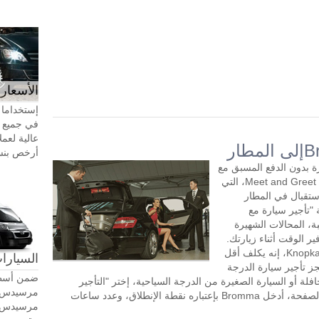
الأسعار 
إستخداما 
في جميع أ
عالية لعمل
أرخص بنسبة 20-30٪ من سيا
السيارة بدون الدفع المسبق مع
سائق لمدة ساعتين أو أكثر في اليوم. خدمة Meet and Greet، التي
تقبال في المطار
"تأجير سيارة مع
ة، المحالات الشهيرة
تسوق بالقرب من Bromma، وتوفير الوقت أثناء زيارتك.
طلب تأجير السيارة مع سائق في KnopkaTransfer، إنه يكلف أقل
السيارات
جز تأجير سيارة الدرجة
ضمن أسطو
افلة أو السيارة الصغيرة من الدرجة السياحية، إختر "التأجير
بالساعة" في الجزء العلوي الأيسر من هذه الصفحة، أدخل Bromma بإعتباره نقطة الإنطلاق، وعدد ساعات