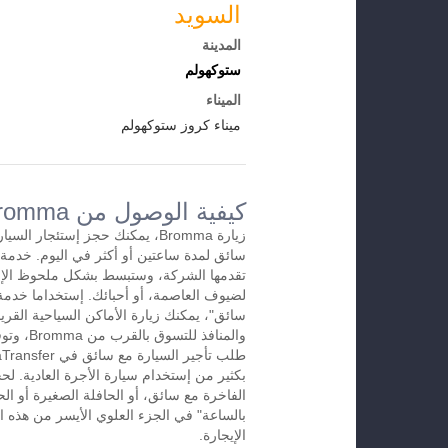
السويد
المدينة
ستوكهولم
الميناء
ميناء كروز ستوكهولم
كيفية الوصول من Brommaإلى المطار
زيارة Bromma، يمكنك حجز إستئجار 
تقدمها الشركة، وستبسط بشكل ملحوظ الإس
لضيوف العاصمة، أو أحبائك. إستخداما خدمة 
سائق"، يمكنك زيارة الأماكن السياحية القريب
والمنافذ لل
بكثير من إستخدام سيارة الأجرة العادية. لح
الفاخرة مع سائق، أو الحافلة الصغيرة أو الح
الإيجارة.