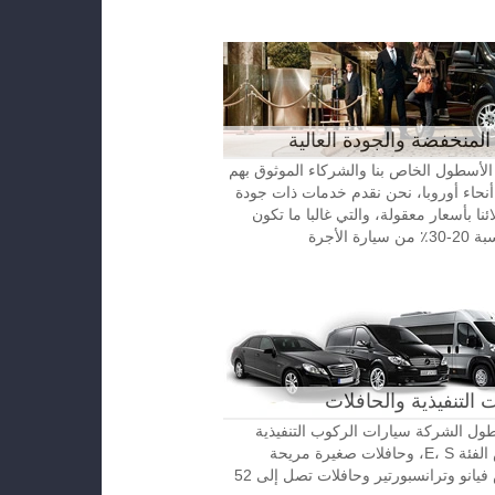
المنخفضة والجودة العالية
الأسطول الخاص بنا والشركاء الموثوق بهم
نحاء أوروبا، نحن نقدم خدمات ذات جودة
ائنا بأسعار معقولة، والتي غالبا ما تكون
رة الأجرة
 التنفيذية والحافلات
ل الشركة سيارات الركوب التنفيذية
مرسيدس الفئة E، S، وحافلات صغيرة مريحة
مرسيدس فيانو وترانسبورتير وحافلات تصل إلى 52