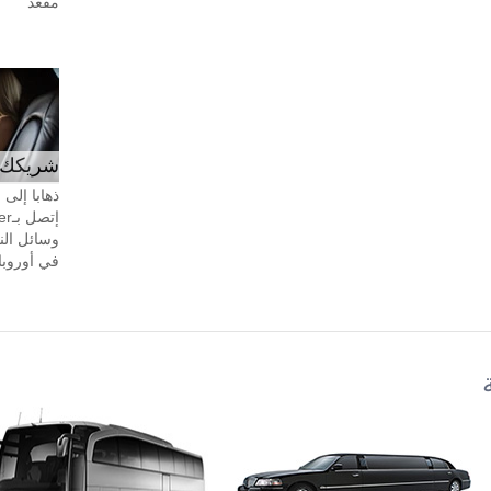
مقعد
شريكك ال
ذهابا إلى
وسائل الن
في أوروبا، 24 ساعة في اليوم، 7 أيام في 