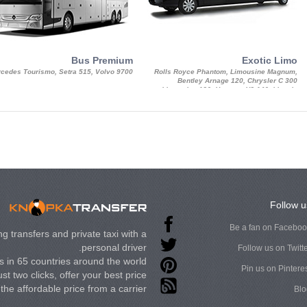
Bus Premium
Exotic Limo
cedes Tourismo, Setra 515, Volvo 9700
Rolls Royce Phantom, Limousine Magnum,
Bentley Arnage 120, Chrysler C 300
Limousine 130, Hummer H3 140, Lincoln
Strech Limousine
Follow u
Be a fan on Facebo
g transfers and private taxi with a
personal driver.
Follow us on Twitt
 in 65 countries around the world.
Pin us on Pintere
st two clicks, offer your best price
t the affordable price from a carrier.
Blo