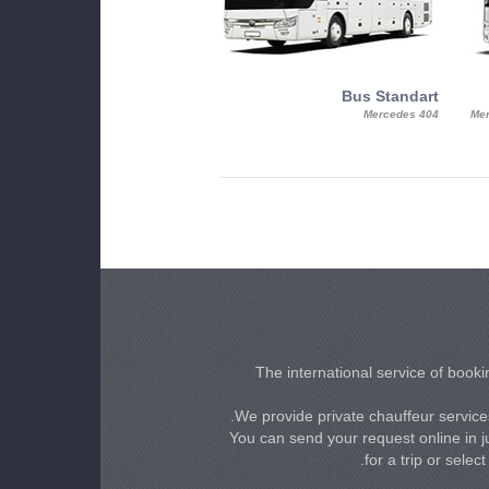
MiniBus
Bus Standart
25, Mercy, Mercedes Benz Sitcar
Mercedes 404
Mer
Beluga
The international service of bookin
We provide private chauffeur services
You can send your request online in ju
for a trip or selec