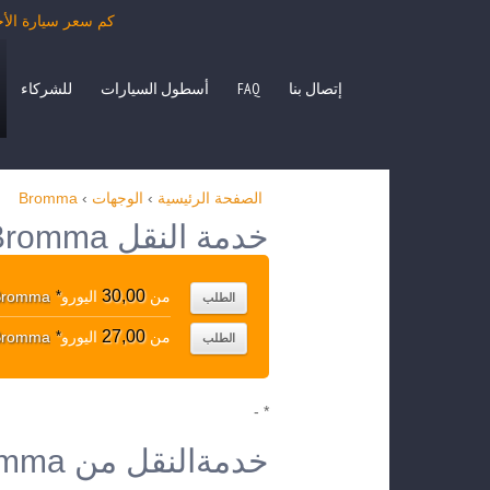
كم سعر سيارة الأجرة من Bromma بمرسيدس الفئة E، S، حافلة صغيرة O، VITO
إتصال بنا
FAQ
أسطول السيارات
للشركاء
الصفحة الرئيسية
›
الوجهات
›
Bromma
خدمة النقل Bromma الوجهات الشعبية
30,00
من
اليورو
*
Bromma
الطلب
27,00
من
اليورو
*
Bromma
الطلب
* -
خدمةالنقل من Bromma إلى الوجهات الأخرى