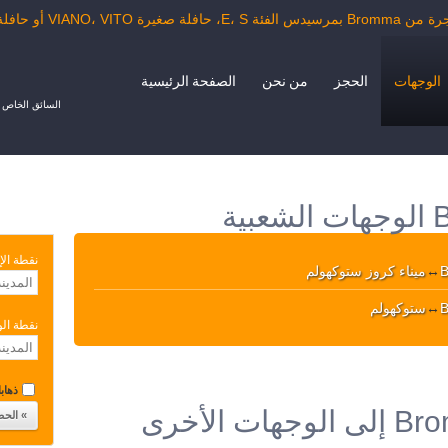
VIAN أو حافلة الدرجة السياحية.
الوجهات
الحجز
من نحن
الصفحة الرئيسية
السائق الخاص ب
نقطة الإ
↔
ميناء كروز ستوكهولم
↔
ستوكهولم
نقطة ال
ذهابا 