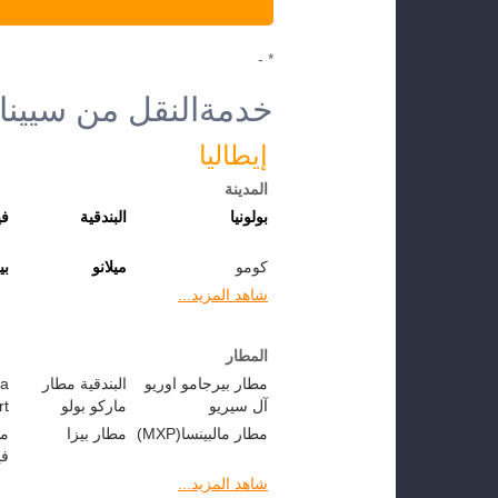
* -
خدمةالنقل من سيينا 
إيطاليا
المدينة
بولونيا
البندقية
في
كومو
ميلانو
بي
شاهد المزيد...
المطار
مطار بيرجامو اوريو
البندقية مطار
ca
آل سيريو
ماركو بولو
rt
مطار مالبينسا(MXP)
مطار بيزا
مط
في
شاهد المزيد...