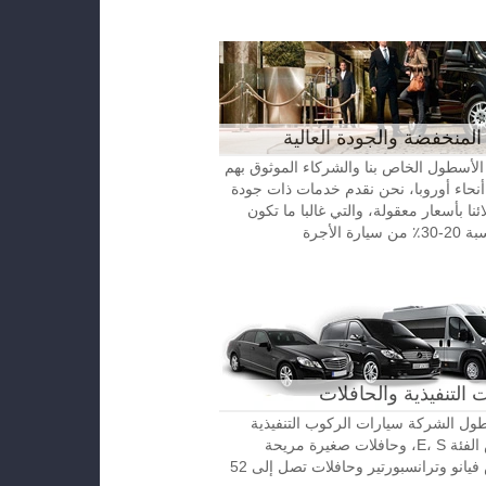
المنخفضة والجودة العالية
الأسطول الخاص بنا والشركاء الموثوق بهم
نحاء أوروبا، نحن نقدم خدمات ذات جودة
ائنا بأسعار معقولة، والتي غالبا ما تكون
رة الأجرة
 التنفيذية والحافلات
ل الشركة سيارات الركوب التنفيذية
مرسيدس الفئة E، S، وحافلات صغيرة مريحة
مرسيدس فيانو وترانسبورتير وحافلات تصل إلى 52