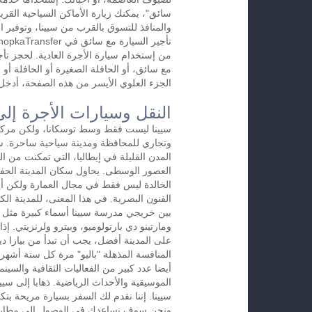
سائق"، يمكنك زيارة الأماكن السياحية القريب
والمنافذ للتسوق بالقرب من سيينا، وتوفير ا
من إستخدام سيارة الأجرة العادية. لحجز تأج
مع سائق، أو الحافلة الصغيرة أو الحافلة أو 
الجزء العلوي الأيسر من هذه الصفحة، أدخل س
النقل وسيارات الأجرة إلى
سيينا ليست فقط وسط توسكانا، ولكن مرك
وتجاري للمحافظة ومدينة سياحية ساحرة. س
المدن القليلة في إيطاليا، التي تمكنت من 
العصور الوسطى. يحاول سكان المدينة الحفاظ
الخالدة ليس فقط في مجال العمارة ولكن أ
الفنون البصرية. في هذا المعنى، للمدينة الك
بين خريجي مدرسة سيينا أسماء كبيرة مثل ل
ومارتينو دي بارتولوميو، وبيترو ولرنزيتي. إ
على المدينة أفضل، يجب أن تبدأ من بيازا دي
المنافسة المذهلة "باليو" مرة كل ستة أشهر.
أيضا عدد كبير من الفعاليات الثقافية والسينم
الموسيقية والأحداث الرياضية. ذهابا إلى سي
سيينا. إننا نقدم لك السفر بسيارة مريحة بتك
ونحن سوف نساعدك في الوصول إلى مطار سيي