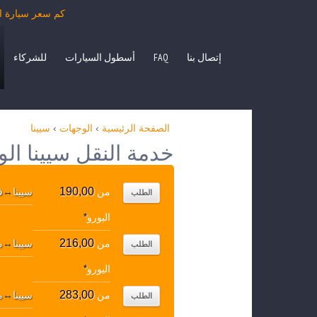
كم سعر سيارة الأجرة من سيينا بمرس
إتصال بنا
FAQ
أسطول السيارات
للشركاء
الصفحة الرئيسية
›
الوجهات
›
سيينا
خدمة النقل سيينا ال
190,00
من
سيينا
↔
ف
الطلب
اليورو
*
216,00
من
سيينا
↔
م
الطلب
اليورو
*
283,00
من
سيينا
↔
م
الطلب