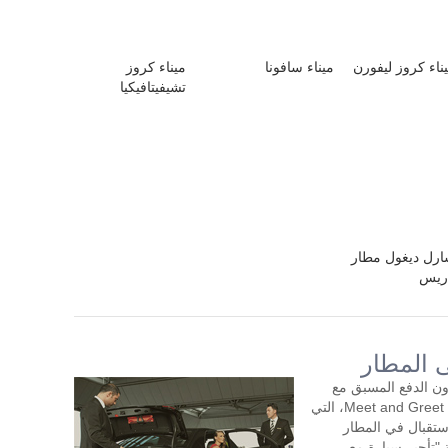
ناء كروز ليفورن
ميناء سافونا
ميناء كروز
تشيفيتافيكيا
رل ديغول مطار
ريس
ى المطار
ون الدفع المسبق مع
سائق لمدة ساعتين أو أكثر في اليوم. خدمة Meet and Greet، التي
تقبال في المطار
"تأجير سيارة مع