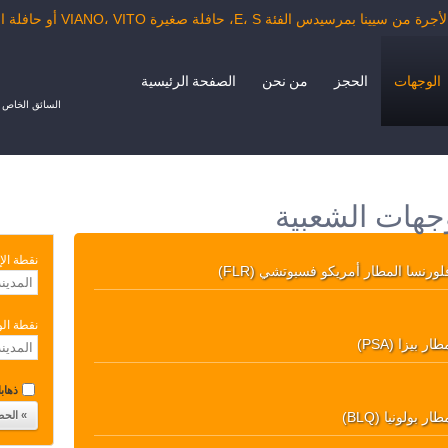
يدس الفئة E، S، حافلة صغيرة VIANO، VITO أو حافلة الدرجة السياحية.
الوجهات
الحجز
من نحن
الصفحة الرئيسية
السائق الخاص ب
وجهات الشعبية
نقطة الإ
لورنسا المطار أمريكو فسبوتشي (FLR)
نقطة ال
طار بيزا (PSA)
ذهابا 
طار بولونيا (BLQ)