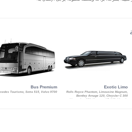
Bus Premium
Exotic Limo
cedes Tourismo, Setra 515, Volvo 9700
Rolls Royce Phantom, Limousine Magnum,
Bentley Arnage 120, Chrysler C 300
Limousine 130, Hummer H3 140, Lincoln
Strech Limousine