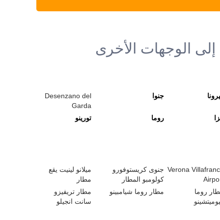
إلى الوجهات الأخرى
رونا
جنوا
Desenzano del
Garda
زا
روما
تورينو
Verona Villafran
جنوى كريستوفورو
ميلانو لينيت يقع
Airpo
كولومبو المطار
مطار
ار روما
مطار روما شيامبينو
مطار تريفيزو
وميتشينو
سانت انجيلو