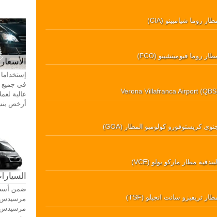
طار روما شيامبينو (CIA)
طار روما فيوميتشينو (FCO)
الأسعار 
إستخداما 
في جميع أ
Verona Villafranca Airport (QBS
عالية لعمل
أرخص بنسبة 20-30٪ من سيا
نوى كريستوفورو كولومبو المطار (GOA)
لبندقية مطار ماركو بولو (VCE)
السيارات
ضمن أسطو
طار تريفيزو سانت انجيلو (TSF)