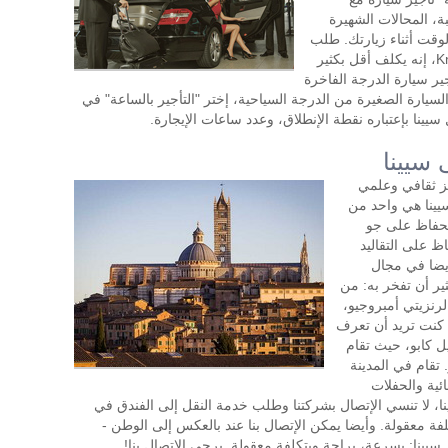
ة، المحالات الشهيرة
لوقت أثناء زيارتك. طلب
تأجير السيارة مع سائق في KnopkaTransfer، إنه يكلف أقل بكثير
ير سيارة الدرجة الفاخرة
السيارة الصغيرة من الدرجة السياحية، إختر "التأجير بالساعة" في
يينا بإعتباره نقطة الإنطلاق، وعدد ساعات الإيجارة.
 سيينا
ز ثقافي وعلمي
يينا هي واحد من
الحفاظ على جو
 على التقاليد
يضا في مجال
ثير أن تفخر به: من
رنزيتي أمبروجيو،
ذا كنت تريد أن تعرف
ل كابو، حيث تقام
 تقام في المدينة
ائية والحفلات
ينا، لا تنسي الإتصال بشركتنا وطلب خدمة النقل إلى الفندق في
لفة معقولة. وأيضا يمكن الإتصال بنا عند بالعكس إلى الوطن -
نا: بسرعة، براحة وبتكلفة معقولة. يرجى الإتصال بنا!