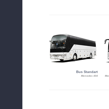
MiniBus
Bus Standart
25, Mercy, Mercedes Benz Sitcar
Mercedes 404
Mer
Beluga