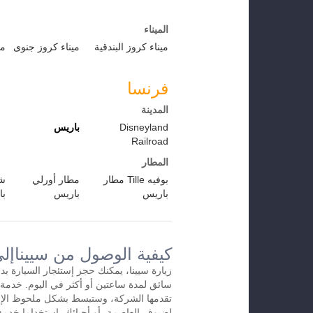
الميناء
ميناء كروز البندقية
ميناء كروز جنوى
مي
فرنسا
المدينة
Disneyland
باريس
Railroad
المطار
بوفيه Tille مطار
مطار أورلي
شا
باريس
باريس
با
كيفية الوصول من سييناإل
زيارة سيينا، يمكنك حجز إستئجار السيارة بد
تقدمها الشركة، وستبسط بشكل ملحوظ الإس
لضيوف العاصمة، أو أحبائك. إستخداما خدمة 