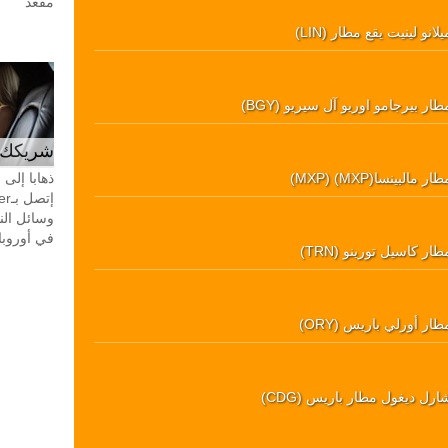
مقعد
يلانو لينيت يقع مطار (LIN)
طار بيرجامو اوريو آل سيريو (BGY)
شريكك ال
ار مالبينسا(MXP) (MXP)
ذهابا إلى
وسائل الن
في أوروبا، 24 ساعة في اليوم، 7 أيام في 
طار كاسيل تورينو (TRN)
طار أورلي باريس (ORY)
ارل ديغول مطار باريس (CDG)