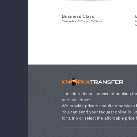
Business Class
Mercedes C-Class, E-Class
M
V
The international service of booking tra
personal driver.
We provide private chauffeur services 
You can send your request online in just
for a trip or select the affordable price 