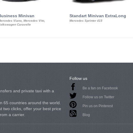
Business Minivan
Standart Minivan ExtraLong
ercedes Viano, Mercedes Vito,
Mercedes Sprinter 415
olkswagen Caravelle
Follow us
Be a fan on Facebook
nsfers and private taxi with a
Follow us on Twitter
in 65 countries around the world.
Pin us on Pinterest
 two clicks, offer your best price
from a carrier.
Blog