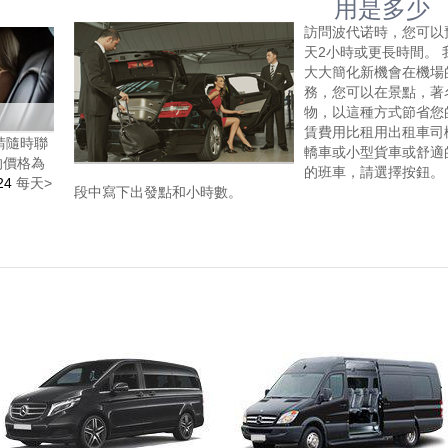
用是多少
訪問波代诺時，您可以
天2小時或更長時間。 我們
大大簡化新機會在機場的
務，您可以在景點，著
物，以這種方式節省您
賃費用比租用出租車司
請隨時聯
轎車或小型貨車或舒適
的價格為
的班車，請選擇按鈕。 
24
每天>
段中寫下出發點和小時數。