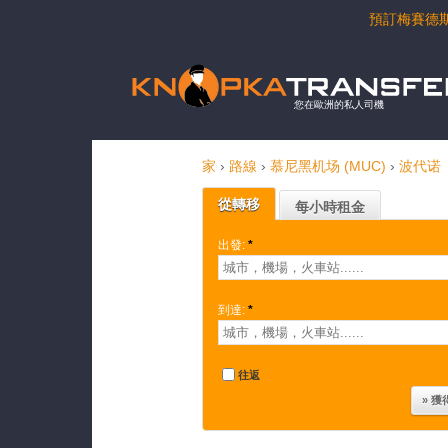
預訂梅賽德
您在歐洲的私人司機
家
›
路線
›
慕尼黑机场 (MUC)
›
波代诺
從轉移
每小時租金
出發:
*
到達:
*
往返