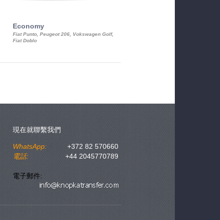
Economy
Luxury Class
Fiat Punto, Peugeot 206, Vokswagen Golf,
Mercedes S-Class, Audi A8, BMW 730
Fiat Doblo
Cadillac STS
現在就聯繫我們
WhatsApp:
+372 82 570660
電話:
+44 2045770789
電子郵件: