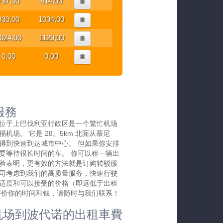
737,00
814,00
書
939,00
1034,00
書
024,00
1129,00
書
0,00
0,00
書
服務
位于上巴伐利亚行政区是一个繁忙机场
机场。 它是 28。5km 北面从慕尼
得到快速到达城市中心。 但如果你安排
要等待很长时间的车。 你可以租一辆出
验表明，更有效的方法就是订购转驳服
司考虑到我们的高质量服务，快速行驶
适度和可以接受的价格（即远低于出租
评价你的时间和钱，请随时与我们联系！
机场到波代诺的出租車費