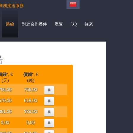
商務接送服務
路線
對於合作夥伴
艦隊
FAQ
往來
诺
價錢
, €
價錢
, €
*
*
(天)
(晚)
756,00
756,00
書
570,00
618,00
書
861,00
939,00
書
0,00
0,00
書