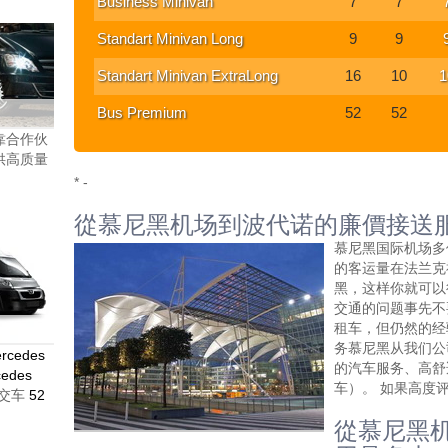
Business Minivan
7
7
Standart Minivan Long
9
9
Standart Minivan ExtraLong
16
10
1
Bus Premium
52
52
靠合作伙
供高质量
* -
從慕尼黑机场到波代诺的廉價接送
慕尼黑国际机场多
的客运量在法兰克福
黑，这样你就可以
交通的问题事先不
租车，但仍然的经
务慕尼黑从我们公
rcedes
的汽车服务、高舒
edes
车）。 如果高度
交车
52
從慕尼黑