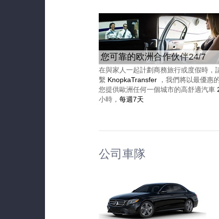
您可靠的欧洲合作伙伴24/7
在與家人一起計劃商務旅行或度假時，
繫
KnopkaTransfer
，我們將以最優惠
您提供歐洲任何一個城市的高舒適汽車
小時，
每週7天
公司車隊