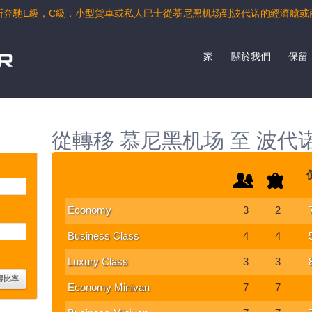
斯奔馳E級，C級，小型貨車或私人巴士從慕尼黑机场到波代诺的經濟艙或
家
關於我們
保留
從轉移 慕尼黑机场 至 波代
Economy
3
2
Business Class
4
4
Luxury Class
3
3
Economy Minivan
7
7