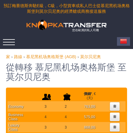
預訂梅賽德斯奔馳E級，C級，小型貨車或私人巴士從慕尼黑机场奥格
斯堡到莫尔贝尼奥的經濟艙或商務接送服務
您在歐洲的私人司機
家
›
路線
›
慕尼黑机场奥格斯堡 (AGB)
›
莫尔贝尼奥
從轉移 慕尼黑机场奥格斯堡 至
莫尔贝尼奥
價錢
*
, €
(天)
Economy
3
2
763,00
書
Business
4
4
575,00
書
Class
Luxury
3
3
868,00
書
Class