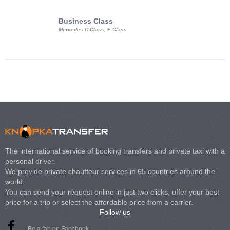
Business Class
Business Min
Mercedes C-Class, E-Class
Mercedes Viano, M
Volkswagen Carave
The international service of booking transfers and private taxi with a
personal driver.
We provide private chauffeur services in 65 countries around the
world.
You can send your request online in just two clicks, offer your best
price for a trip or select the affordable price from a carrier.
Follow us
Be a fan on Facebook