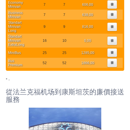
Economy
7
7
606,00
書
Minivan
Business
7
7
638,00
書
Minivan
Standart
Minivan
9
9
816,00
書
Long
Standart
Minivan
16
10
0,00
書
ExtraLong
MiniBus
25
25
1285,00
書
Bus
52
52
1866,00
書
Premium
* -
從法兰克福机场到康斯坦茨的廉價接送
服務