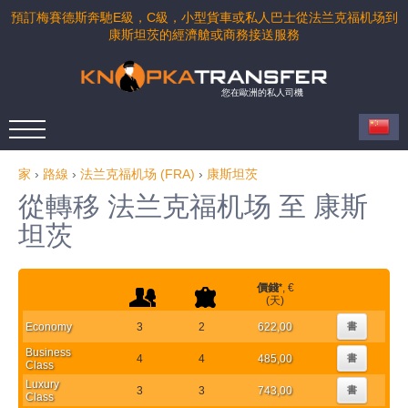
預訂梅賽德斯奔馳E級，C級，小型貨車或私人巴士從法兰克福机场到
康斯坦茨的經濟艙或商務接送服務
您在歐洲的私人司機
家
›
路線
›
法兰克福机场 (FRA)
›
康斯坦茨
從轉移 法兰克福机场 至 康斯
坦茨
價錢
*
, €
(天)
Economy
3
2
622,00
書
Business
4
4
485,00
書
Class
Luxury
3
3
743,00
書
Class