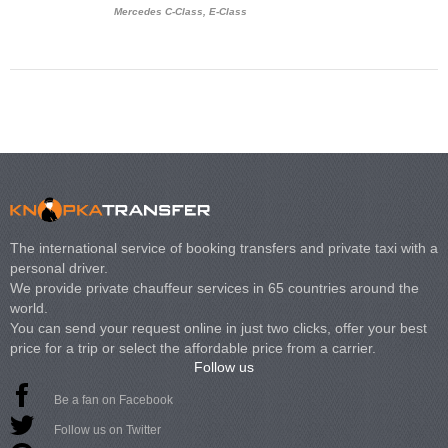
Mercedes C-Class, E-Class
Mercedes Viano, M
Volkswagen Carave
The international service of booking transfers and private taxi with a
personal driver.
We provide private chauffeur services in 65 countries around the
world.
You can send your request online in just two clicks, offer your best
price for a trip or select the affordable price from a carrier.
Follow us
Be a fan on Facebook
Follow us on Twitter