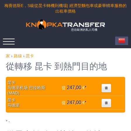
梅賽德斯E，S級從昆卡轉機到機場| 經濟型麵包車或豪華轎車服務的
出租車價格
您在歐洲的私人司機
家
›
路線
›
昆卡
從轉移 昆卡 到熱門目的地
昆卡
247,00
马德里机场 巴拉哈斯
從
€
*
書
(MAD)
昆卡
247,00
從
€
*
書
马德里
* -