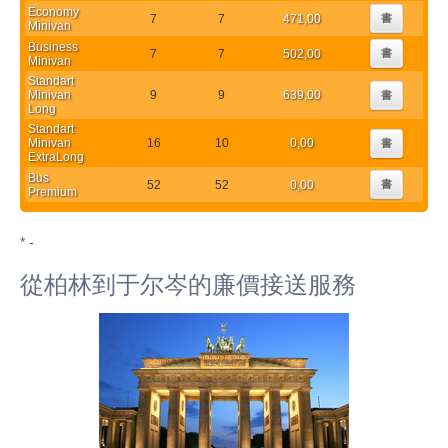
Economy
7
7
471,00
書
Minivan
Business
7
7
502,00
書
Minivan
Standart
Minivan
9
9
639,00
書
Long
Standart
Minivan
16
10
0,00
書
ExtraLong
Bus
52
52
0,00
書
Premium
* -
從柏林到于尔岑的廉價接送服務