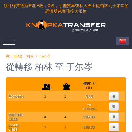
預訂梅賽德斯奔馳E級，C級，小型貨車或私人巴士從柏林到于尔岑的
經濟艙或商務接送服務
您在歐洲的私人司機
家
›
路線
›
柏林
›
于尔岑
從轉移 柏林 至 于尔岑
價錢
*
, €
(天)
Economy
3
2
0,00
書
on
書
request
Business
4
4
385,00
書
Class
Luxury
3
3
583,00
書
Class