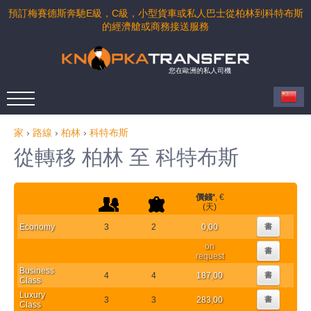
預訂梅賽德斯奔馳E級，C級，小型貨車或私人巴士從柏林到科特布斯
的經濟艙或商務接送服務
您在歐洲的私人司機
家
›
路線
›
柏林
›
科特布斯
從轉移 柏林 至 科特布斯
價錢
*
, €
(天)
Economy
3
2
0,00
書
on
書
request
Business
4
4
187,00
書
Class
Luxury
3
3
283,00
書
Class