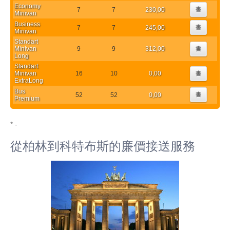
Economy
7
7
230,00
書
Minivan
Business
7
7
245,00
書
Minivan
Standart
Minivan
9
9
312,00
書
Long
Standart
Minivan
16
10
0,00
書
ExtraLong
Bus
52
52
0,00
書
Premium
* -
從柏林到科特布斯的廉價接送服務