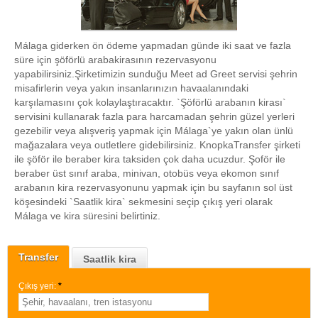
Málaga giderken ön ödeme yapmadan günde iki saat ve fazla
süre için şöförlü arabakirasının rezervasyonu
yapabilirsiniz.Şirketimizin sunduğu Meet ad Greet servisi şehrin
misafirlerin veya yakın insanlarınızın havaalanındaki
karşılamasını çok kolaylaştıracaktır. `Şöförlü arabanın kirası`
servisini kullanarak fazla para harcamadan şehrin güzel yerleri
gezebilir veya alışveriş yapmak için Málaga`ye yakın olan ünlü
mağazalara veya outletlere gidebilirsiniz. KnopkaTransfer şirketi
ile şöför ile beraber kira taksiden çok daha ucuzdur. Şoför ile
beraber üst sınıf araba, minivan, otobüs veya ekomon sınıf
arabanın kira rezervasyonunu yapmak için bu sayfanın sol üst
köşesindeki `Saatlik kira` sekmesini seçip çıkış yeri olarak
Málaga ve kira süresini belirtiniz.
Transfer
Saatlik kira
Çıkış yeri:
*