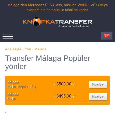
Málaga`den Mercedes E, S Class, minivan VIANO, VITO veya
ekonom sınıf otobüs ile taksi ne kadar.
Avrupa`da özel şoförünüz
Ana sayfa
›
Yön
›
Málaga
Transfer Málaga Popüler
yönler
Málaga
3500,00
-
€
*
Sipariş et
Berlin Tegel (TXL)
Málaga
3495,00
-
€
*
Sipariş et
Berlin
* -