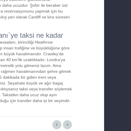
ok daha ucuzdur. Şoför ile beraber üst
ira rezervasyonunu yapmak için bu
kış yeri olarak Cardiff ve kira süresini
nı`ye taksi ne kadar
vaalanı, birinciliği Heathrow
p insan trafiğine ve büyüklüğüne göre
 en büyük havalimanıdır. Crawley’de
an 40 km’lik uzaklıktadır. Londra’ya
ometrelik yolu gitmeniz lazım. Ama
 rağmen havalimanından şehre gitmek
15 dakikada bir giden treni veya
iniz. Seyahate büyük ve ağır bagaj
çıktıysanız taksi veya transfer söylemek
r. Taksiden daha ucuz olup aynı
uğu için transfer daha iyi bir seçimdir.