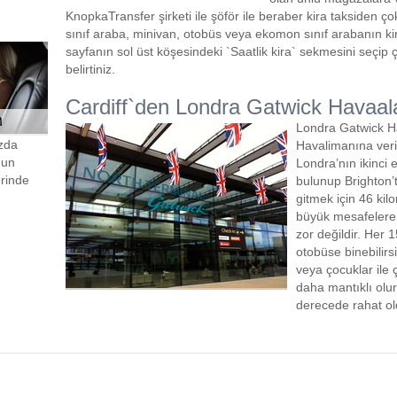
KnopkaTransfer şirketi ile şöför ile beraber kira taksiden ç
sınıf araba, minivan, otobüs veya ekomon sınıf arabanın k
sayfanın sol üst köşesindeki `Saatlik kira` sekmesini seçip çı
belirtiniz.
Cardiff`den Londra Gatwick Havaala
n
Londra Gatwick Ha
ızda
Havalimanına veri
gun
Londra’nın ikinci
hrinde
bulunup Brighton’t
gitmek için 46 kil
büyük mesafelere
zor değildir. Her 
otobüse binebilirs
veya çocuklar ile 
daha mantıklı olu
derecede rahat old