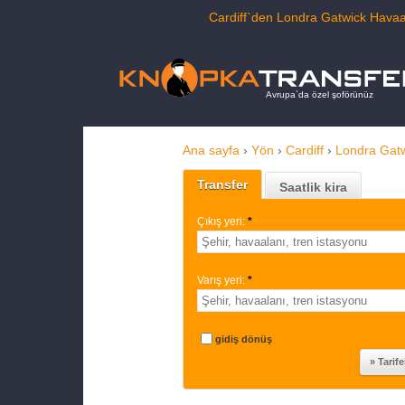
Cardiff`den Londra Gatwick Havaal
Avrupa`da özel şoförünüz
Ana sayfa
›
Yön
›
Cardiff
›
Londra Gat
Transfer
Saatlik kira
Çıkış yeri:
*
Varış yeri:
*
gidiş dönüş