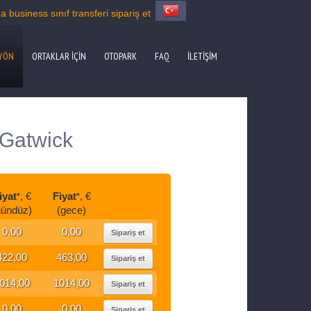
usiness sınıf transferi sipariş et
YÖN
ORTAKLAR IÇIN
OTOPARK
FAQ
İLETIŞIM
 Gatwick
iyat
, €
Fiyat
, €
*
*
gündüz)
(gece)
0,00
0,00
Sipariş et
422,00
463,00
Sipariş et
014,00
1014,00
Sipariş et
0,00
0,00
Sipariş et