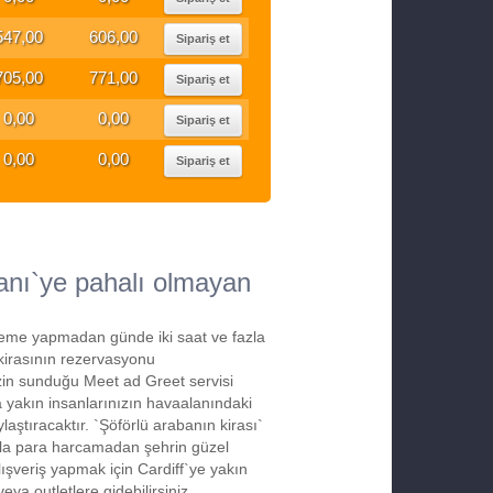
547,00
606,00
Sipariş et
705,00
771,00
Sipariş et
0,00
0,00
Sipariş et
0,00
0,00
Sipariş et
anı`ye pahalı olmayan
deme yapmadan günde iki saat ve fazla
akirasının rezervasyonu
izin sunduğu Meet ad Greet servisi
a yakın insanlarınızın havaalanındaki
laştıracaktır. `Şöförlü arabanın kirası`
azla para harcamadan şehrin güzel
alışveriş yapmak için Cardiff`ye yakın
ya outletlere gidebilirsiniz.