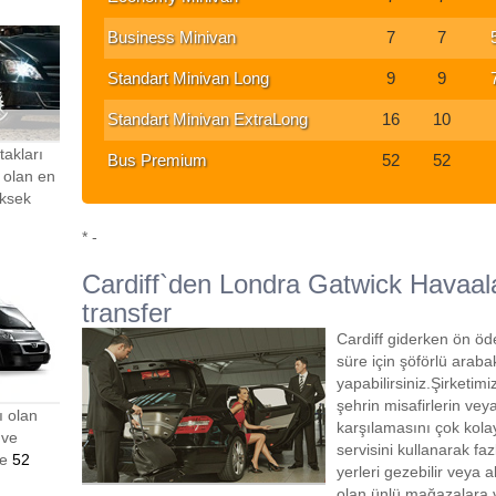
Business Minivan
7
7
Standart Minivan Long
9
9
Standart Minivan ExtraLong
16
10
takları
Bus Premium
52
52
olan en
üksek
* -
Cardiff`den Londra Gatwick Havaal
transfer
Cardiff giderken ön ö
süre için şöförlü arab
yapabilirsiniz.Şirketim
şehrin misafirlerin vey
ı olan
karşılamasını çok kolay
 ve
servisini kullanarak f
ve
52
yerleri gezebilir veya 
olan ünlü mağazalara ve