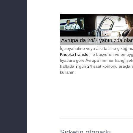
Avrupa`da 24/7 yanınızda ola
güvenli ortağınız
İş seyahatine veya aile tatiline çıktığın
KnopkaTransfer
`e başvurun ve en uy
fiyatlara göre Avrupa`nın her hangi şe
haftada
7
gün
24
saat konforlu araçları
kullanın.
Şirketin otoparkı