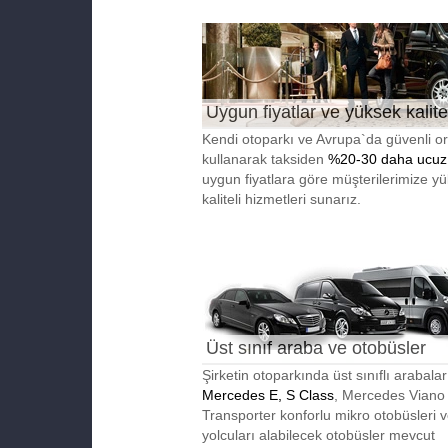
Uygun fiyatlar ve yüksek kalite
Kendi otoparkı ve Avrupa`da güvenli or
kullanarak taksiden
%20-30 daha ucuz
uygun fiyatlara göre müşterilerimize y
kaliteli hizmetleri sunarız.
Üst sınıf araba ve otobüsler
Şirketin otoparkında üst sınıflı arabalar
Mercedes E, S Class
, Mercedes Viano
Transporter konforlu mikro otobüsleri 
yolcuları alabilecek otobüsler mevcut