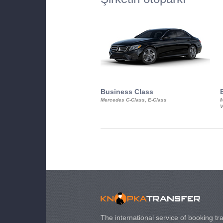
Business Class
Mercedes C-Class, E-Class
M
V
The international service of booking tra