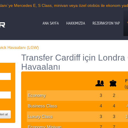
anı`ye Mercedes E, S Class, minivan veya özel otobüs ile ekonom yada b
ANA SAYFA
HAKKIMIZDA
REZERVASYON YAP
wick Havaalanı (LGW)
Transfer Cardiff için Londra
Havaalanı
F
(
Economy
3
2
Business Class
4
4
Luxury Class
3
3
1
Economy Minivan
7
7