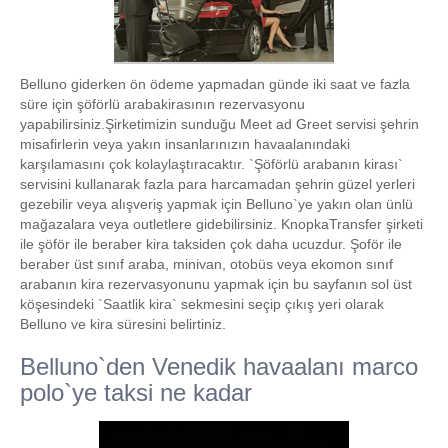
Belluno giderken ön ödeme yapmadan günde iki saat ve fazla
süre için şöförlü arabakirasının rezervasyonu
yapabilirsiniz.Şirketimizin sunduğu Meet ad Greet servisi şehrin
misafirlerin veya yakın insanlarınızın havaalanındaki
karşılamasını çok kolaylaştıracaktır. `Şöförlü arabanın kirası`
servisini kullanarak fazla para harcamadan şehrin güzel yerleri
gezebilir veya alışveriş yapmak için Belluno`ye yakın olan ünlü
mağazalara veya outletlere gidebilirsiniz. KnopkaTransfer şirketi
ile şöför ile beraber kira taksiden çok daha ucuzdur. Şoför ile
beraber üst sınıf araba, minivan, otobüs veya ekomon sınıf
arabanın kira rezervasyonunu yapmak için bu sayfanın sol üst
köşesindeki `Saatlik kira` sekmesini seçip çıkış yeri olarak
Belluno ve kira süresini belirtiniz.
Belluno`den Venedik havaalanı marco
polo`ye taksi ne kadar