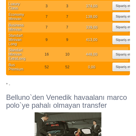
Luxury
3
3
374,00
Sipariş et
Class
Economy
7
7
138,00
Sipariş et
Minivan
Business
7
7
339,00
Sipariş et
Minivan
Standart
Minivan
9
9
413,00
Sipariş et
Long
Standart
Minivan
16
10
448,00
Sipariş et
ExtraLong
Bus
52
52
0,00
Sipariş et
Premium
* -
Belluno`den Venedik havaalanı marco
polo`ye pahalı olmayan transfer