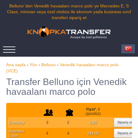
Belluno`den Venedik havaalanı marco polo`ye Mercedes E, S
Class, minivan veya özel otobüs ile ekonom yada business sınıf
transferi sipariş et
Avrupa`da özel şoförünüz
Ana sayfa
›
Yön
›
Belluno
›
Venedik havaalanı marco polo
(VCE)
Transfer Belluno için Venedik
havaalanı marco polo
Fiyat
*
, €
(gündüz)
Economy
3
2
0,00
Sipariş et
Business
4
4
244,00
Sipariş et
Class