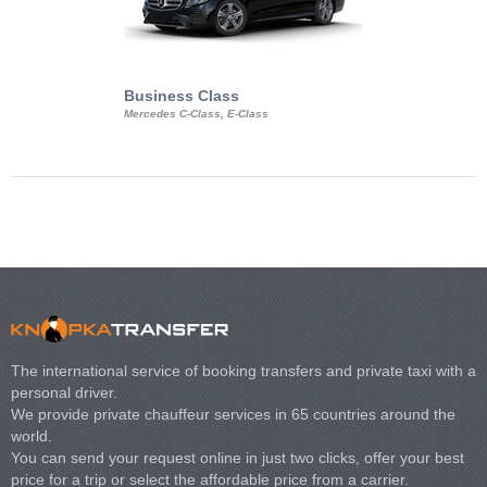
Business Class
Business Min
Mercedes C-Class, E-Class
Mercedes Viano, M
Volkswagen Carave
The international service of booking transfers and private taxi with a
personal driver.
We provide private chauffeur services in 65 countries around the
world.
You can send your request online in just two clicks, offer your best
price for a trip or select the affordable price from a carrier.