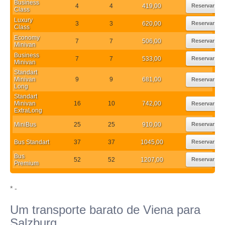
Business
4
4
419,00
Reservar
Class
Luxury
3
3
620,00
Reservar
Class
Economy
7
7
506,00
Reservar
Minivan
Business
7
7
533,00
Reservar
Minivan
Standart
Minivan
9
9
681,00
Reservar
Long
Standart
Minivan
16
10
742,00
Reservar
ExtraLong
MiniBus
25
25
910,00
Reservar
Bus Standart
37
37
1045,00
Reservar
Bus
52
52
1207,00
Reservar
Premium
* -
Um transporte barato de Viena para
Salzburg