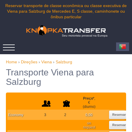
Reservar transporte de classe econômica ou classe executiva de
Viena para Salzburg de Mercedes E, S classe, caminhonete ou
ônibus particular
Seu motorista pessoal na Europa
Home
›
Direções
›
Viena
›
Salzburg
Transporte Viena para
Salzburg
Preço
*
,
€
(diurno)
Economy
3
2
0,00
Reservar
on
Reservar
request