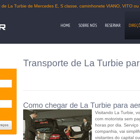
i de La Turbie de Mercedes E, S classe, caminhonete VIANO, VITO ou
HOME
SOBRE NÓS
RESERVAR
DIREÇ
a
Transporte de La Turbie par
Como chegar de La Turbie para ae
Visitando La Turbie, v
com motorista sem pa
horas por dia. Serviço
companhia, vai simplif
visitantes do capital o