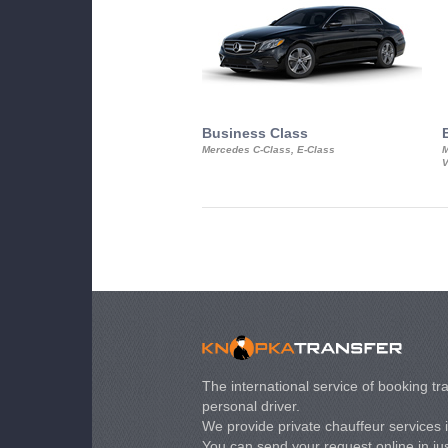
Business Class
Mercedes C-Class, E-Class
M
V
The international service of booking tra
personal driver.
We provide private chauffeur services 
You can send your request online in just