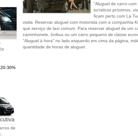
"Aluguel de carro com 
turísticos próximos, v
ficam perto com La T
visita. Reservar aluguel com motorista com a companhia 
que serviço de taxi comum. Para reservar aluguel de um ca
caminhonete, ônibus ou um carro pequeno de classe econ
"Aluguel à hora" no lado esquerdo em cima da página, indi
e
quantidade de horas de aluguel.
nós
s
o
20-30%
cutiva
arros de
e
,