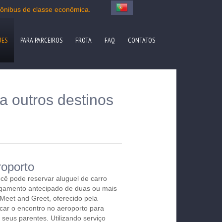
 ônibus de classe econômica.
ÕES
PARA PARCEIROS
FROTA
FAQ
CONTATOS
a outros destinos
roporto
ocê pode reservar aluguel de carro
gamento antecipado de duas ou mais
 Meet and Greet, oferecido pela
icar o encontro no aeroporto para
u seus parentes. Utilizando serviço