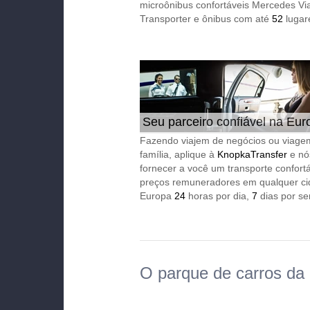
microônibus confortáveis Mercedes Vi
Transporter e ônibus com até
52
lugar
Seu parceiro confiável na Eur
24/7
Fazendo viajem de negócios ou viage
família, aplique à
KnopkaTransfer
e nó
fornecer a você um transporte confort
preços remuneradores em qualquer ci
Europa
24
horas por dia,
7
dias por s
O parque de carros da