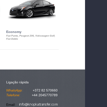
Economy
Luxury Class
Fiat Punto, Peugeot 206, Vokswagen Golf,
Mercedes S-Class, Audi A8, BMW 730
Fiat Doblo
Cadillac STS
Ligação rápida
WhatsApp:
+372 82 570660
Telefone:
+44 2045770789
Email: