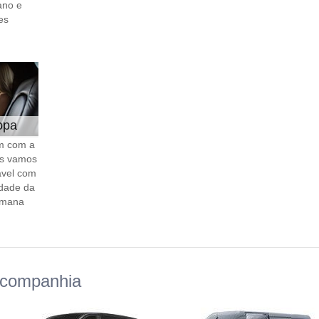
ano e
es
opa
m com a
s vamos
ável com
dade da
emana
 companhia