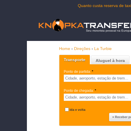
Quanto custa reserva de tax
Seu motorista pessoal na Europ
Home
›
Direções
›
La Turbie
Transporte
Aluguel à hora
Ponto de partida:
*
Ponto de chegada:
*
ida e volta