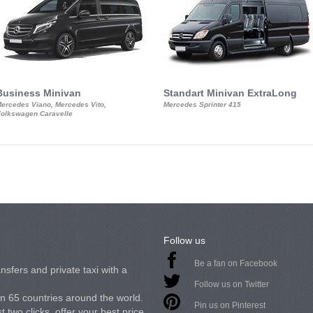
Business Minivan
Standart Minivan ExtraLong
ercedes Viano, Mercedes Vito,
Mercedes Sprinter 415
olkswagen Caravelle
Follow us
Be a fan on Facebook
nsfers and private taxi with a
Follow us on Twitter
in 65 countries around the world.
Pin us on Pinterest
 two clicks, offer your best price