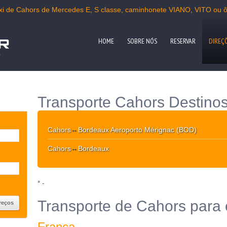
axi de Cahors de Mercedes E, S classe, caminhonete VIANO, VITO ou ô
HOME
SOBRE NÓS
RESERVAR
DIREÇ
a
Transporte Cahors Destino
Cahors
↔
Bordeaux Aeroporto Mérignac (BOD)
Cahors
↔
Bordeaux
* -
Transporte de Cahors para 
França