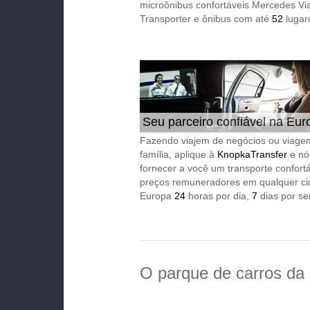
microônibus confortáveis Mercedes Vi
Transporter e ônibus com até
52
lugar
Seu parceiro confiável na Eur
24/7
Fazendo viajem de negócios ou viage
família, aplique à
KnopkaTransfer
e nó
fornecer a você um transporte confort
preços remuneradores em qualquer ci
Europa
24
horas por dia,
7
dias por s
O parque de carros da