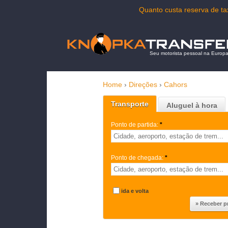
Quanto custa reserva de t
Seu motorista pessoal na Europ
Home
›
Direções
›
Cahors
Transporte
Aluguel à hora
Ponto de partida:
*
Ponto de chegada:
*
ida e volta