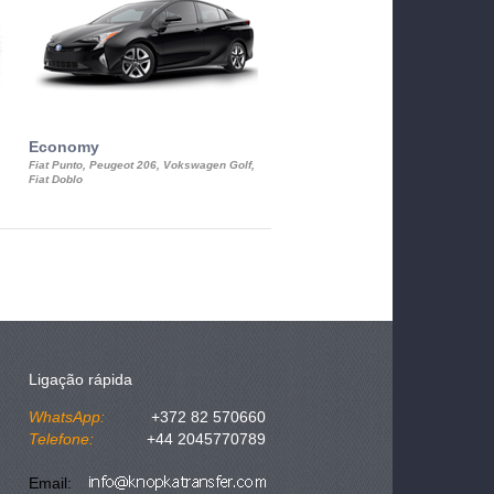
Economy
Luxury Class
Fiat Punto, Peugeot 206, Vokswagen Golf,
Mercedes S-Class, Audi A8, BMW 730
Fiat Doblo
Cadillac STS
Ligação rápida
WhatsApp:
+372 82 570660
Telefone:
+44 2045770789
Email: