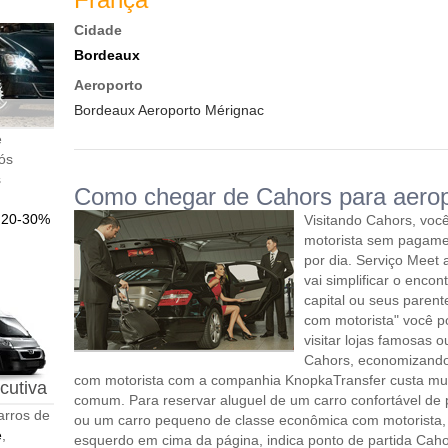
Cidade
Bordeaux
Aeroporto
Bordeaux Aeroporto Mérignac
e
nós
s
Como chegar de Cahors para aerop
o
20-30%
Visitando Cahors, voc
motorista sem pagame
por dia. Serviço Meet 
vai simplificar o encon
capital ou seus parente
com motorista" você po
visitar lojas famosas 
Cahors, economizando 
com motorista com a companhia KnopkaTransfer custa mui
cutiva
comum. Para reservar aluguel de um carro confortável de 
arros de
ou um carro pequeno de classe econômica com motorista, 
e
,
esquerdo em cima da página, indica ponto de partida Caho