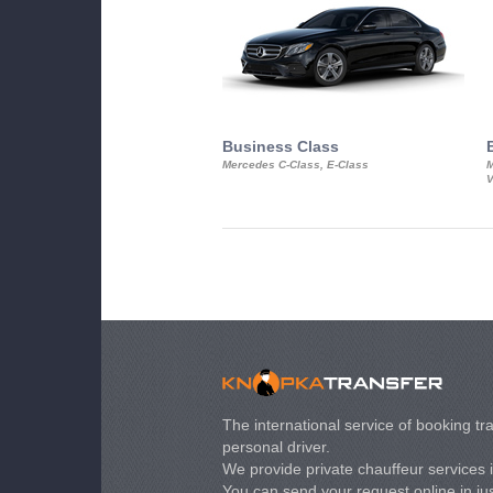
Business Class
Mercedes C-Class, E-Class
M
V
The international service of booking tra
personal driver.
We provide private chauffeur services 
You can send your request online in just