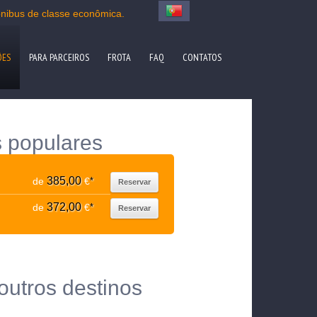
nibus de classe econômica.
ÕES
PARA PARCEIROS
FROTA
FAQ
CONTATOS
s populares
385,00
de
€
*
Reservar
372,00
de
€
*
Reservar
outros destinos