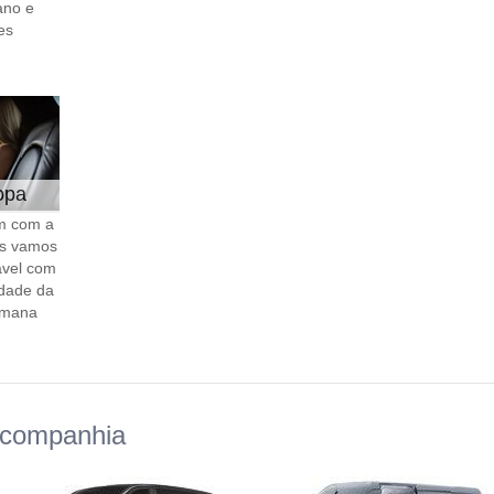
ano e
es
opa
m com a
s vamos
ável com
dade da
emana
 companhia