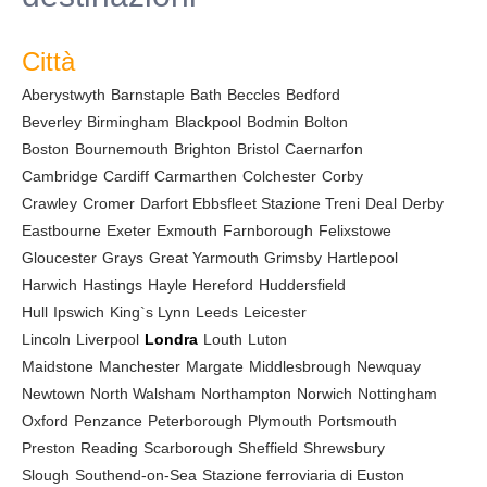
Città
Aberystwyth
Barnstaple
Bath
Beccles
Bedford
Beverley
Birmingham
Blackpool
Bodmin
Bolton
Boston
Bournemouth
Brighton
Bristol
Caernarfon
Cambridge
Cardiff
Carmarthen
Colchester
Corby
Crawley
Cromer
Darfort Ebbsfleet Stazione Treni
Deal
Derby
Eastbourne
Exeter
Exmouth
Farnborough
Felixstowe
Gloucester
Grays
Great Yarmouth
Grimsby
Hartlepool
Harwich
Hastings
Hayle
Hereford
Huddersfield
Hull
Ipswich
King`s Lynn
Leeds
Leicester
Lincoln
Liverpool
Londra
Louth
Luton
Maidstone
Manchester
Margate
Middlesbrough
Newquay
Newtown
North Walsham
Northampton
Norwich
Nottingham
Oxford
Penzance
Peterborough
Plymouth
Portsmouth
Preston
Reading
Scarborough
Sheffield
Shrewsbury
Slough
Southend-on-Sea
Stazione ferroviaria di Euston