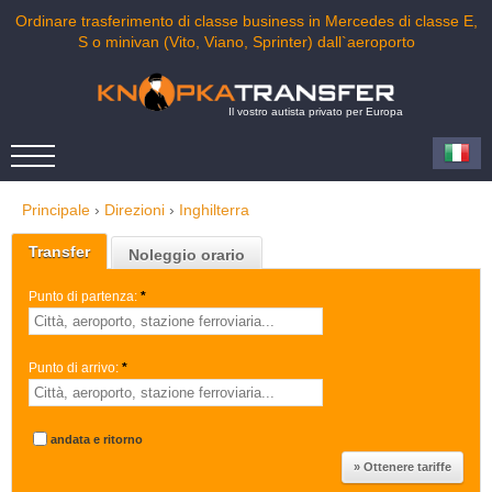
Ordinare trasferimento di classe business in Mercedes di classe E,
S o minivan (Vito, Viano, Sprinter) dall`aeroporto
Il vostro autista privato per Europa
Principale
›
Direzioni
›
Inghilterra
Transfer
Noleggio orario
Punto di partenza:
*
Punto di arrivo:
*
andata e ritorno