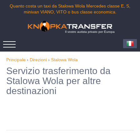
Quanto costa un taxi da Stalowa Wola Mercedes classe E, S,
minivan VIANO, VITO o bus classe economica.
Il vostro autista privato per Europa
Principale
›
Direzioni
›
Stalowa Wola
Servizio trasferimento da
Stalowa Wola per altre
destinazioni