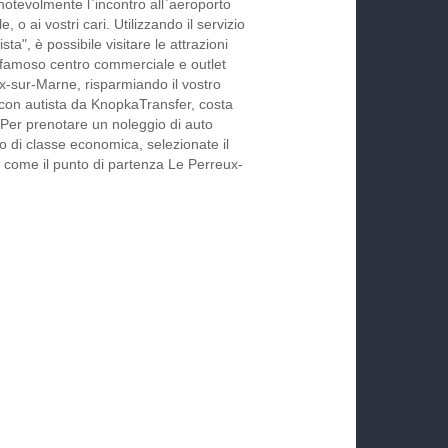
notevolmente l`incontro all`aeroporto
le, o ai vostri cari. Utilizzando il servizio
ta", è possibile visitare le attrazioni
ul famoso centro commerciale e outlet
ux-sur-Marne, risparmiando il vostro
 con autista da KnopkaTransfer, costa
o. Per prenotare un noleggio di auto
o di classe economica, selezionate il
te come il punto di partenza Le Perreux-