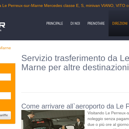
da Le Perreux-sur-Marne Mercedes classe E, S, minivan VIANO, VITO o
PRINCIPALE
DI NOI
PRENOTARE
DIREZIONI
pa
-Marne
Servizio trasferimento da L
Marne per altre destinazioni
Come arrivare all`aeroporto da Le 
Visitando Le Perreux-s
noleggio senza pagame
due o più ore al giorno