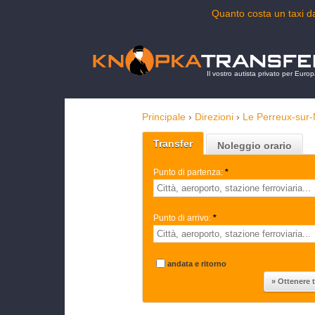
Quanto costa un taxi 
Il vostro autista privato per Euro
Principale
›
Direzioni
›
Le Perreux-sur
Transfer
Noleggio orario
Punto di partenza:
*
Punto di arrivo:
*
andata e ritorno