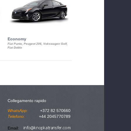
Economy
Luxury Class
Fiat Punto, Peugeot 206, Vokswagen Golf,
Mercedes S-Class, Audi A8, BMW 730
Fiat Doblo
Cadillac STS
Collegamento rapido
WhatsApp:
+372 82 570660
Telefono:
+44 2045770789
Email: