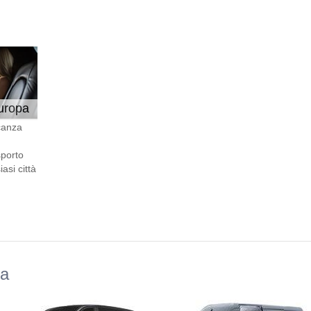
Europa
canza
sporto
asi città
da