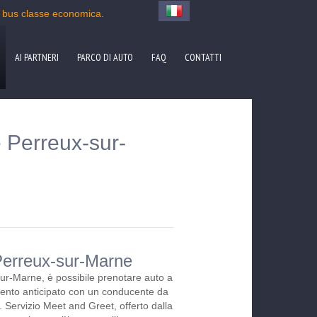
 bus classe economica.
AI PARTNERI
PARCO DI AUTO
FAQ
CONTATTI
e Perreux-sur-
Perreux-sur-Marne
ur-Marne, è possibile prenotare auto a
nto anticipato con un conducente da
. Servizio Meet and Greet, offerto dalla