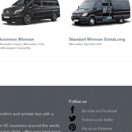
Business Minivan
Standart Minivan ExtraLong
ercedes Viano, Mercedes Vito,
Mercedes Sprinter 415
olkswagen Caravelle
Follow us
Be a fan on Facebook
nsfers and private taxi with a
Follow us on Twitter
in 65 countries around the world.
Pin us on Pinterest
 two clicks, offer your best price