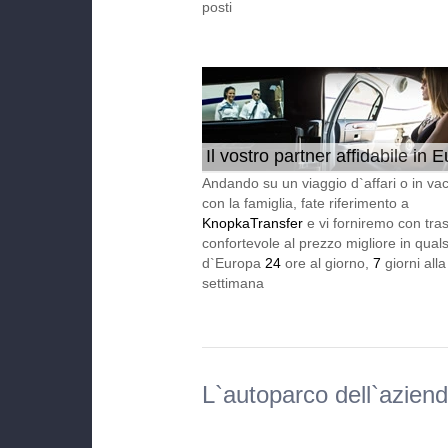
posti
Il vostro partner affidabile in 
24/7
Andando su un viaggio d`affari o in va
con la famiglia, fate riferimento a
KnopkaTransfer
e vi forniremo con tra
confortevole al prezzo migliore in qualsi
d`Europa
24
ore al giorno,
7
giorni alla
settimana
L`autoparco dell`azien