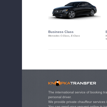
Business Class
Mercedes C-Class, E-Class
M
V
The international service of booking tra
personal driver.
We provide private chauffeur services 
You can send your request online in just