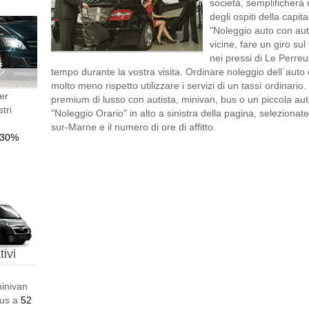
società, semplificherà 
degli ospiti della capita
"Noleggio auto con autis
vicine, fare un giro s
nei pressi di Le Perre
tempo durante la vostra visita. Ordinare noleggio dell`auto
molto meno rispetto utilizzare i servizi di un tassì ordinari
er
premium di lusso con autista, minivan, bus o un piccola aut
tri
"Noleggio Orario" in alto a sinistra della pagina, seleziona
sur-Marne e il numero di ore di affitto.
-30%
ivi
minivan
bus a
52