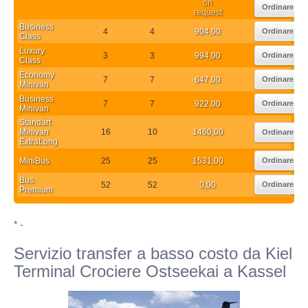
on
Ordinare
request
Business
4
4
904,00
Ordinare
Class
Luxury
3
3
994,00
Ordinare
Class
Economy
7
7
647,00
Ordinare
Minivan
Business
7
7
922,00
Ordinare
Minivan
Standart
Minivan
16
10
1460,00
Ordinare
ExtraLong
MiniBus
25
25
1531,00
Ordinare
Bus
52
52
0,00
Ordinare
Premium
* -
Servizio transfer a basso costo da Kiel
Terminal Crociere Ostseekai a Kassel