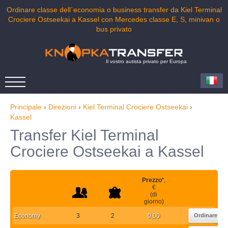
Ordinare classe dell`economia o business transfer da Kiel Terminal
Crociere Ostseekai a Kassel con Mercedes classe E, S, minivan o
bus privato
Il vostro autista privato per Europa
Principale
›
Direzioni
›
Kiel Terminal Crociere Ostseekai
›
Kassel
Transfer Kiel Terminal
Crociere Ostseekai a Kassel
Prezzo
*
,
€
(di
giorno)
Economy
3
2
0,00
Ordinare