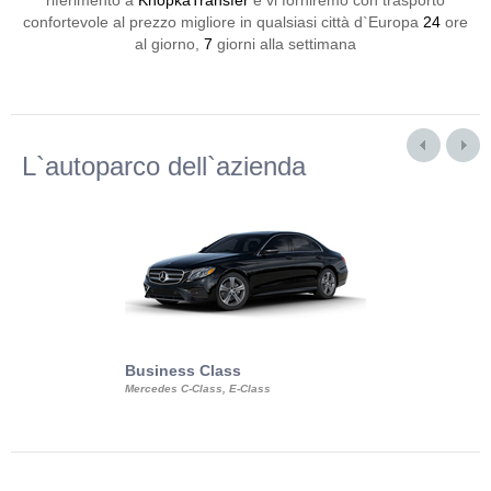
riferimento a
KnopkaTransfer
e vi forniremo con trasporto
confortevole al prezzo migliore in qualsiasi città d`Europa
24
ore
al giorno,
7
giorni alla settimana
L`autoparco dell`azienda
Business Class
Business Min
Mercedes C-Class, E-Class
Mercedes Viano, M
Volkswagen Carave