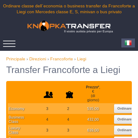
Ordinare classe dell`economia o business transfer da Francoforte a
Liegi con Mercedes classe E, S, minivan o bus privato
Il vostro autista privato per Europa
Principale
›
Direzioni
›
Francoforte
›
Liegi
Transfer Francoforte a Liegi
Prezzo
*
,
€
(di
giorno)
Economy
3
2
535,00
Ordinare
Business
4
4
432,00
Ordinare
Class
Luxury
3
3
639,00
Ordinare
Class