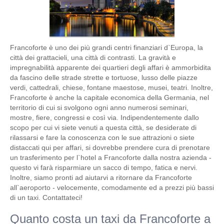
Francoforte è uno dei più grandi centri finanziari d`Europa, la
città dei grattacieli, una città di contrasti. La gravità e
impregnabilità apparente dei quartieri degli affari è ammorbidita
da fascino delle strade strette e tortuose, lusso delle piazze
verdi, cattedrali, chiese, fontane maestose, musei, teatri. Inoltre,
Francoforte è anche la capitale economica della Germania, nel
territorio di cui si svolgono ogni anno numerosi seminari,
mostre, fiere, congressi e così via. Indipendentemente dallo
scopo per cui vi siete venuti a questa città, se desiderate di
rilassarsi e fare la conoscenza con le sue attrazioni o siete
distaccati qui per affari, si dovrebbe prendere cura di prenotare
un trasferimento per l`hotel a Francoforte dalla nostra azienda -
questo vi farà risparmiare un sacco di tempo, fatica e nervi.
Inoltre, siamo pronti ad aiutarvi a ritornare da Francoforte
all`aeroporto - velocemente, comodamente ed a prezzi più bassi
di un taxi. Contattateci!
Quanto costa un taxi da Francoforte a