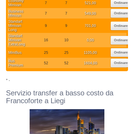
Economy
7
7
521,00
Ordinare
Minivan
Business
7
7
549,00
Ordinare
Minivan
Standart
Minivan
9
9
701,00
Ordinare
Long
Standart
Minivan
16
10
0,00
Ordinare
ExtraLong
MiniBus
25
25
1105,00
Ordinare
Bus
52
52
1604,00
Ordinare
Premium
* -
Servizio transfer a basso costo da
Francoforte a Liegi