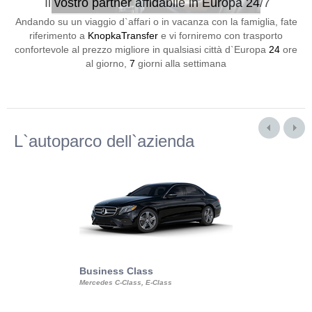
Il vostro partner affidabile in Europa 24/7
Andando su un viaggio d`affari o in vacanza con la famiglia, fate
riferimento a
KnopkaTransfer
e vi forniremo con trasporto
confortevole al prezzo migliore in qualsiasi città d`Europa
24
ore
al giorno,
7
giorni alla settimana
L`autoparco dell`azienda
Business Class
Business Min
Mercedes C-Class, E-Class
Mercedes Viano, M
Volkswagen Carave