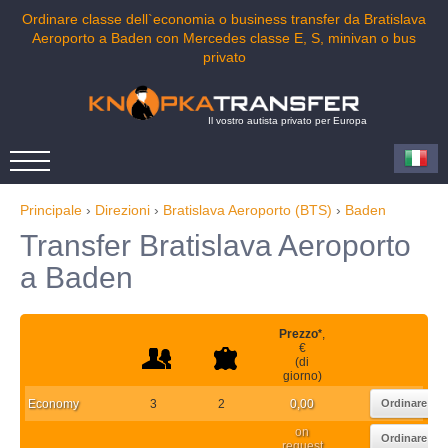
Ordinare classe dell`economia o business transfer da Bratislava
Aeroporto a Baden con Mercedes classe E, S, minivan o bus
privato
Il vostro autista privato per Europa
Principale
›
Direzioni
›
Bratislava Aeroporto (BTS)
›
Baden
Transfer Bratislava Aeroporto
a Baden
Prezzo
*
,
€
(di
giorno)
Economy
3
2
0,00
Ordinare
on
Ordinare
request