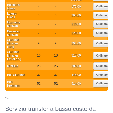
Business
4
4
172,00
Ordinare
Class
Luxury
3
3
264,00
Ordinare
Class
Economy
7
7
215,00
Ordinare
Minivan
Business
7
7
228,00
Ordinare
Minivan
Standart
Minivan
9
9
291,00
Ordinare
Long
Standart
Minivan
16
10
317,00
Ordinare
ExtraLong
MiniBus
25
25
385,00
Ordinare
Bus Standart
37
37
445,00
Ordinare
Bus
52
52
514,00
Ordinare
Premium
* -
Servizio transfer a basso costo da