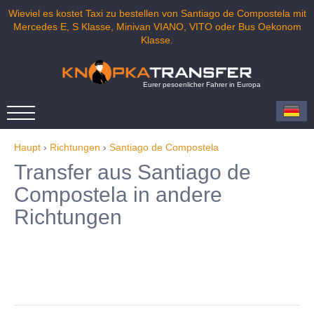
Wieviel es kostet Taxi zu bestellen von Santiago de Compostela mit
Mercedes E, S Klasse, Minivan VIANO, VITO oder Bus Oekonom
Klasse.
Eurer pesoenlicher Fahrer in Europa
Haupt
›
Richtungen
›
Santiago de Compostela
Transfer aus Santiago de
Compostela in andere
Richtungen