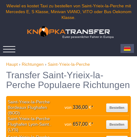
Wieviel es kostet Taxi zu bestellen von Saint-Yrieix-la-Perche mit
Mercedes E, S Klasse, Minivan VIANO, VITO oder Bus Oekonom
Klasse.
Eurer pesoenlicher Fahrer in Europa
Haupt
›
Richtungen
›
Saint-Yrieix-la-Perche
Transfer Saint-Yrieix-la-
Perche Populaere Richtungen
Saint-Yrieix-la-Perche
336,00
Bordeaux Flughafen
von
€
*
Bestellen
(BOD)
Saint-Yrieix-la-Perche
657,00
Flughafen Lyon-Saint..
von
€
*
Bestellen
(LYS)