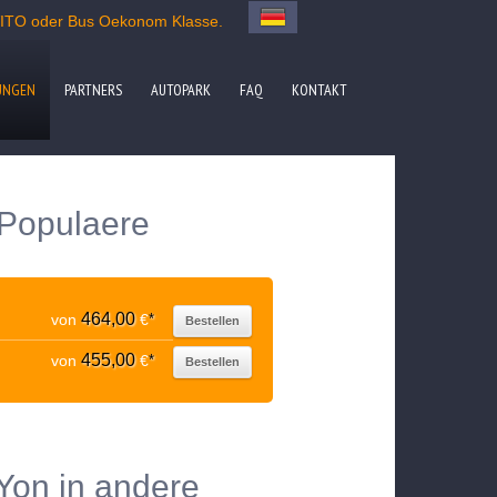
 VITO oder Bus Oekonom Klasse.
UNGEN
PARTNERS
AUTOPARK
FAQ
KONTAKT
 Populaere
464,00
von
€
*
Bestellen
455,00
von
€
*
Bestellen
Yon in andere