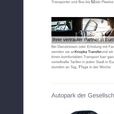
Transporter und Bus bis
52
sitz Plaetze
Ihrer vertrauter Partner in Eur
24/7
Bei Dienstreisen oder Erholung mit Fam
wenden sie an
Knopka Transfer
und wir
ihnen komfortablen Transport fuer gan
vorteilhafte Tarifen in jeden Stadt in 
stunden an Tag,
7
Tage in der Woche
Autopark der Gesellsch