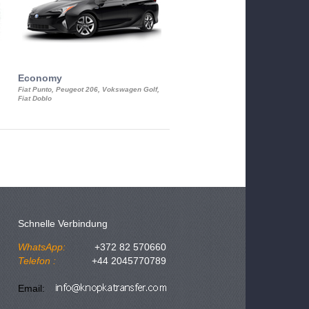
Economy
Luxury Class
Fiat Punto, Peugeot 206, Vokswagen Golf,
Mercedes S-Class, Audi A8, BMW 730
Fiat Doblo
Cadillac STS
Schnelle Verbindung
WhatsApp:
+372 82 570660
Telefon :
+44 2045770789
Email: