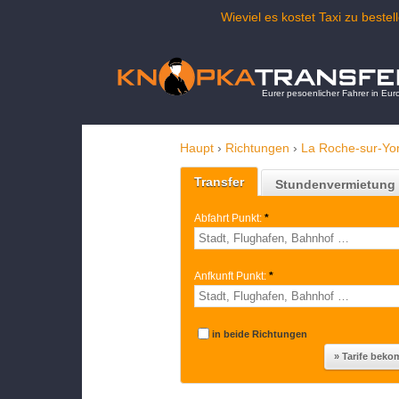
Wieviel es kostet Taxi zu bes
Eurer pesoenlicher Fahrer in Eur
Haupt
›
Richtungen
›
La Roche-sur-Yo
Transfer
Stundenvermietung
Abfahrt Punkt:
*
Anfkunft Punkt:
*
in beide Richtungen