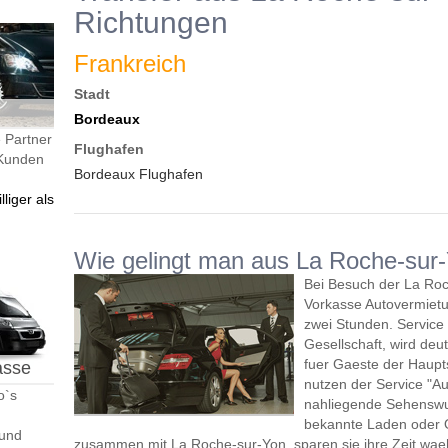
Richtungen
Frankreich
Stadt
Bordeaux
 Partner
Flughafen
 Kunden
Bordeaux Flughafen
liger als
Wie gelingt man aus La Roche-sur
Bei Besuch der La Roc
Vorkasse Autovermietu
zwei Stunden. Service
Gesellschaft, wird deut
fuer Gaeste der Haupt
asse
nutzen der Service "A
o`s
nahliegende Sehenswu
bekannte Laden oder 
 und
zusammen mit La Roche-sur-Yon, sparen sie ihre Zeit wae