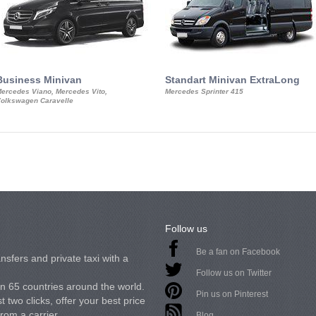
Business Minivan
Standart Minivan ExtraLong
ercedes Viano, Mercedes Vito,
Mercedes Sprinter 415
olkswagen Caravelle
Follow us
Be a fan on Facebook
nsfers and private taxi with a
Follow us on Twitter
in 65 countries around the world.
Pin us on Pinterest
 two clicks, offer your best price
from a carrier.
Blog