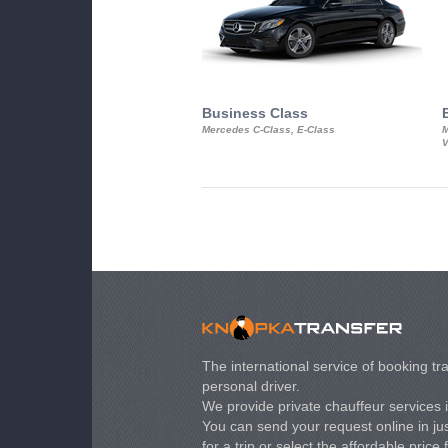
Business Class
Mercedes C-Class, E-Class
M
V
The international service of booking tra
personal driver.
We provide private chauffeur services 
You can send your request online in just
for a trip or select the affordable price 