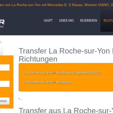
tellen von La Roche-sur-Yon mit Mercedes E, S Klasse, Minivan VIANO,
HAUPT
UEBER UNS
RESERVIEREN
RICHT
opa
n
Transfer La Roche-sur-Yon
Richtungen
La Roche-sur-Yon
↔
Bordeaux Flughafen (BOD)
La Roche-sur-Yon
↔
Bordeaux
* -
Transfer aus La Roche-sur-