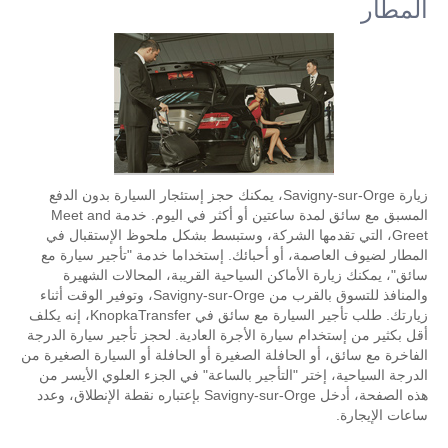
المطار
زيارة Savigny-sur-Orge، يمكنك حجز إستئجار السيارة بدون الدفع
المسبق مع سائق لمدة ساعتين أو أكثر في اليوم. خدمة Meet and
Greet، التي تقدمها الشركة، وستبسط بشكل ملحوظ الإستقبال في
المطار لضيوف العاصمة، أو أحبائك. إستخداما خدمة "تأجير سيارة مع
سائق"، يمكنك زيارة الأماكن السياحية القريبة، المحالات الشهيرة
والمنافذ للتسوق بالقرب من Savigny-sur-Orge، وتوفير الوقت أثناء
زيارتك. طلب تأجير السيارة مع سائق في KnopkaTransfer، إنه يكلف
أقل بكثير من إستخدام سيارة الأجرة العادية. لحجز تأجير سيارة الدرجة
الفاخرة مع سائق، أو الحافلة الصغيرة أو الحافلة أو السيارة الصغيرة من
الدرجة السياحية، إختر "التأجير بالساعة" في الجزء العلوي الأيسر من
هذه الصفحة، أدخل Savigny-sur-Orge بإعتباره نقطة الإنطلاق، وعدد
ساعات الإيجارة.