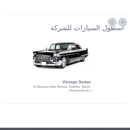
أسطول السيارات للشركة
Exotic Limo
Vintage Sedan
ousine Magnum,
On Request (Alfa Romeo, Cadillac, Buick,
 Chrysler C 300
Plyumouth etc.)
3 140, Lincoln
rech Limousine