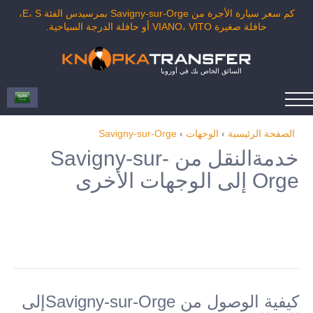
كم سعر سيارة الأجرة من Savigny-sur-Orge بمرسيدس الفئة E، S،
حافلة صغيرة VIANO، VITO أو حافلة الدرجة السياحية.
السائق الخاص بك في أوروبا
الصفحة الرئيسية
›
الوجهات
›
Savigny-sur-Orge
خدمةالنقل من Savigny-sur-
Orge إلى الوجهات الأخرى
كيفية الوصول من Savigny-sur-Orgeإلى