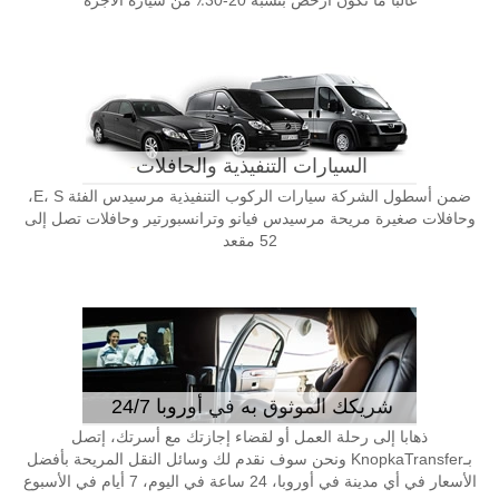
غالبا ما تكون أرخص بنسبة 20-30٪ من سيارة الأجرة
السيارات التنفيذية والحافلات
ضمن أسطول الشركة سيارات الركوب التنفيذية مرسيدس الفئة E، S،
وحافلات صغيرة مريحة مرسيدس فيانو وترانسبورتير وحافلات تصل إلى
52 مقعد
شريكك الموثوق به في أوروبا 24/7
ذهابا إلى رحلة العمل أو لقضاء إجازتك مع أسرتك، إتصل
بـKnopkaTransfer ونحن سوف نقدم لك وسائل النقل المريحة بأفضل
الأسعار في أي مدينة في أوروبا، 24 ساعة في اليوم، 7 أيام في الأسبوع