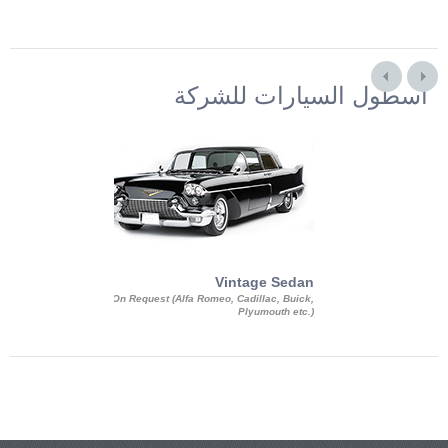
أسطول السيارات للشركة
Exotic Limo
Vintage Sedan
ousine Magnum,
On Request (Alfa Romeo, Cadillac, Buick,
 Chrysler C 300
Plyumouth etc.)
3 140, Lincoln
rech Limousine