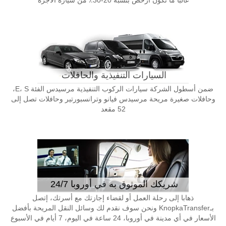
غالبا ما تكون أرخص بنسبة 20-30٪ من سيارة الأجرة
السيارات التنفيذية والحافلات
ضمن أسطول الشركة سيارات الركوب التنفيذية مرسيدس الفئة E، S،
وحافلات صغيرة مريحة مرسيدس فيانو وترانسبورتير وحافلات تصل إلى
52 مقعد
شريكك الموثوق به في أوروبا 24/7
ذهابا إلى رحلة العمل أو لقضاء إجازتك مع أسرتك، إتصل
بـKnopkaTransfer ونحن سوف نقدم لك وسائل النقل المريحة بأفضل
الأسعار في أي مدينة في أوروبا، 24 ساعة في اليوم، 7 أيام في الأسبوع