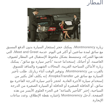
المطار
زيارة Montmorency، يمكنك حجز إستئجار السيارة بدون الدفع المسبق
مع سائق لمدة ساعتين أو أكثر في اليوم. خدمة Meet and Greet، التي
تقدمها الشركة، وستبسط بشكل ملحوظ الإستقبال في المطار لضيوف
العاصمة، أو أحبائك. إستخداما خدمة "تأجير سيارة مع سائق"، يمكنك
زيارة الأماكن السياحية القريبة، المحالات الشهيرة والمنافذ للتسوق
بالقرب من Montmorency، وتوفير الوقت أثناء زيارتك. طلب تأجير
السيارة مع سائق في KnopkaTransfer، إنه يكلف أقل بكثير من
إستخدام سيارة الأجرة العادية. لحجز تأجير سيارة الدرجة الفاخرة مع
سائق، أو الحافلة الصغيرة أو الحافلة أو السيارة الصغيرة من الدرجة
السياحية، إختر "التأجير بالساعة" في الجزء العلوي الأيسر من هذه
الصفحة، أدخل Montmorency بإعتباره نقطة الإنطلاق، وعدد ساعات
الإيجارة.