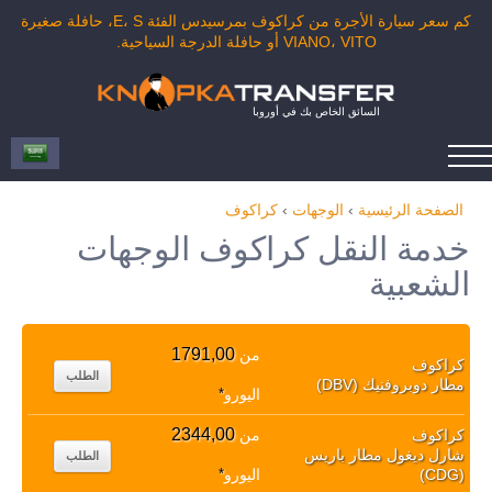
كم سعر سيارة الأجرة من كراكوف بمرسيدس الفئة E، S، حافلة صغيرة
VIANO، VITO أو حافلة الدرجة السياحية.
السائق الخاص بك في أوروبا
الصفحة الرئيسية
›
الوجهات
›
كراكوف
خدمة النقل كراكوف الوجهات
الشعبية
1791,00
من
كراكوف
الطلب
مطار دوبروفنيك (DBV)
اليورو
*
2344,00
كراكوف
من
شارل ديغول مطار باريس
الطلب
(CDG)
اليورو
*