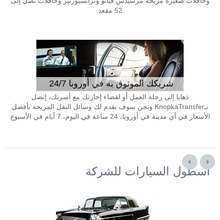
وحافلات صغيرة مريحة مرسيدس فيانو وترانسبورتير وحافلات تصل إلى
52 مقعد
شريكك الموثوق به في أوروبا 24/7
ذهابا إلى رحلة العمل أو لقضاء إجازتك مع أسرتك، إتصل
بـKnopkaTransfer ونحن سوف نقدم لك وسائل النقل المريحة بأفضل
الأسعار في أي مدينة في أوروبا، 24 ساعة في اليوم، 7 أيام في الأسبوع
أسطول السيارات للشركة