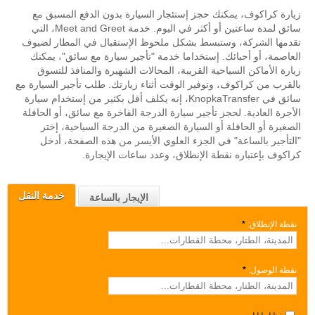
زيارة كراكوف، يمكنك حجز إستئجار السيارة بدون الدفع المسبق مع
سائق لمدة ساعتين أو أكثر في اليوم. خدمة Meet and Greet، التي
تقدمها الشركة، وستبسط بشكل ملحوظ الإستقبال في المطار لضيوف
العاصمة، أو أحبائك. إستخداما خدمة "تأجير سيارة مع سائق"، يمكنك
زيارة الأماكن السياحية القريبة، المحالات الشهيرة والمنافذ للتسوق
بالقرب من كراكوف، وتوفير الوقت أثناء زيارتك. طلب تأجير السيارة مع
سائق في KnopkaTransfer، إنه يكلف أقل بكثير من إستخدام سيارة
الأجرة العادية. لحجز تأجير سيارة الدرجة الفاخرة مع سائق، أو الحافلة
الصغيرة أو الحافلة أو السيارة الصغيرة من الدرجة السياحية، إختر
"التأجير بالساعة" في الجزء العلوي الأيسر من هذه الصفحة، أدخل
كراكوف بإعتباره نقطة الإنطلاق، وعدد ساعات الإيجارة.
خدمة النقل
الإيجار بالساعة
نقطة الإنطلاق:
*
نقطة الوصول:
*