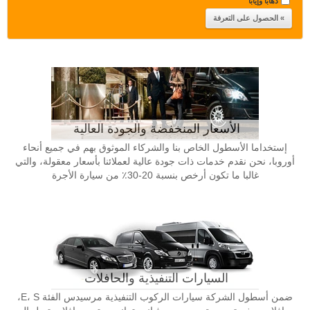
ذهابا وإيابا
الأسعار المنخفضة والجودة العالية
إستخداما الأسطول الخاص بنا والشركاء الموثوق بهم في جميع أنحاء
أوروبا، نحن نقدم خدمات ذات جودة عالية لعملائنا بأسعار معقولة، والتي
غالبا ما تكون أرخص بنسبة 20-30٪ من سيارة الأجرة
السيارات التنفيذية والحافلات
ضمن أسطول الشركة سيارات الركوب التنفيذية مرسيدس الفئة E، S،