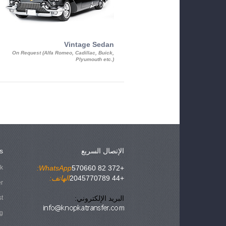
Vintage Sedan
On Request (Alfa Romeo, Cadillac, Buick,
Plyumouth etc.)
الإتصال السريع
s
ok
WhatsApp:
+372 82 570660
+44 2045770789
الهاتف:
er
البريد الإلكتروني:
st
g