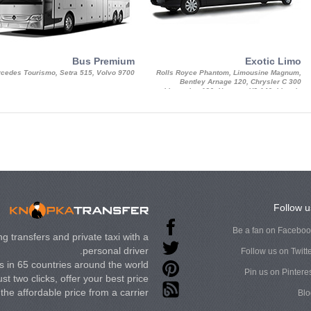
Bus Premium
Exotic Limo
cedes Tourismo, Setra 515, Volvo 9700
Rolls Royce Phantom, Limousine Magnum,
Bentley Arnage 120, Chrysler C 300
Limousine 130, Hummer H3 140, Lincoln
Strech Limousine
Follow u
Be a fan on Facebo
g transfers and private taxi with a
personal driver.
Follow us on Twitt
 in 65 countries around the world.
Pin us on Pintere
st two clicks, offer your best price
t the affordable price from a carrier.
Blo