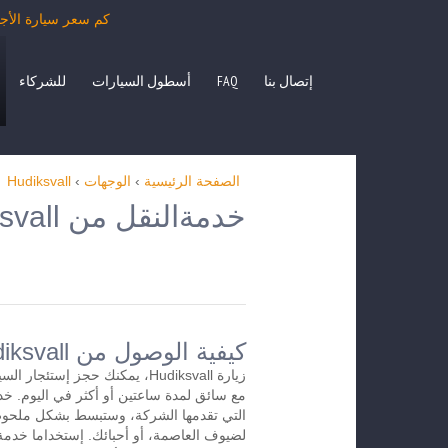
كم سعر سيارة الأجرة من Hudiksvall بمرسيدس الفئة E، S، حافلة صغيرة ANO، VITO
إتصال بنا
FAQ
أسطول السيارات
للشركاء
الصفحة الرئيسية
›
الوجهات
›
Hudiksvall
خدمةالنقل من Hudiksvall إلى الوجهات الأخرى
كيفية الوصول من Hudiksvallإلى المطار
زيارة Hudiksvall، يمكنك حجز إستئج
التي تقدمها الشركة، وستبسط بشكل ملحوظ
لضيوف العاصمة، أو أحبائك. إستخداما خدمة 