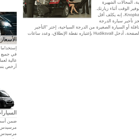
ة، المحالات الشهيرة
 للتسوق بالقرب من Hudiksvall، وتوفير الوقت أثناء زيارتك.
طلب تأجير السيارة مع سائق في KnopkaTransfer، إنه يكلف أقل
جز تأجير سيارة الدرجة
افلة أو السيارة الصغيرة من الدرجة السياحية، إختر "التأجير
بالساعة" في الجزء العلوي الأيسر من هذه الصفحة، أدخل Hudiksvall بإعتباره نقطة الإنطلاق، وعدد ساعات
الأسعار 
إستخداما 
في جميع أ
عالية لعمل
أرخص بنسبة 20-30٪ من سيا
السيارات
ضمن أسطو