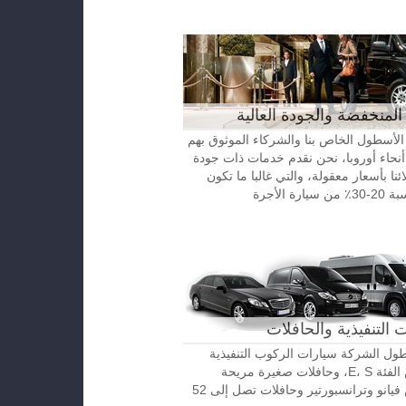
المنخفضة والجودة العالية
الأسطول الخاص بنا والشركاء الموثوق بهم
نحاء أوروبا، نحن نقدم خدمات ذات جودة
ائنا بأسعار معقولة، والتي غالبا ما تكون
رة الأجرة
 التنفيذية والحافلات
ل الشركة سيارات الركوب التنفيذية
مرسيدس الفئة E، S، وحافلات صغيرة مريحة
مرسيدس فيانو وترانسبورتير وحافلات تصل إلى 52