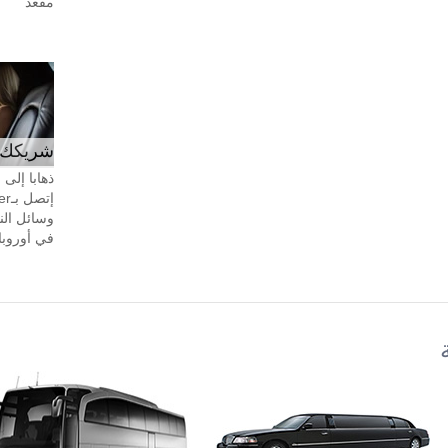
مقعد
شريكك ال
ذهابا إلى
وسائل الن
في أوروبا، 24 ساعة في اليوم، 7 أيام في 