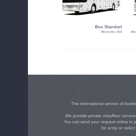
MiniBus
Bus Standart
25, Mercy, Mercedes Benz Sitcar
Mercedes 404
Mer
Beluga
The international service of bookin
We provide private chauffeur services
You can send your request online in ju
for a trip or selec