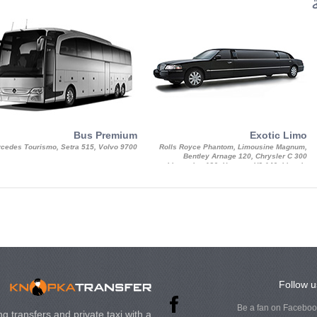
Bus Premium
Exotic Limo
cedes Tourismo, Setra 515, Volvo 9700
Rolls Royce Phantom, Limousine Magnum,
Bentley Arnage 120, Chrysler C 300
Limousine 130, Hummer H3 140, Lincoln
Strech Limousine
Follow u
Be a fan on Facebo
g transfers and private taxi with a