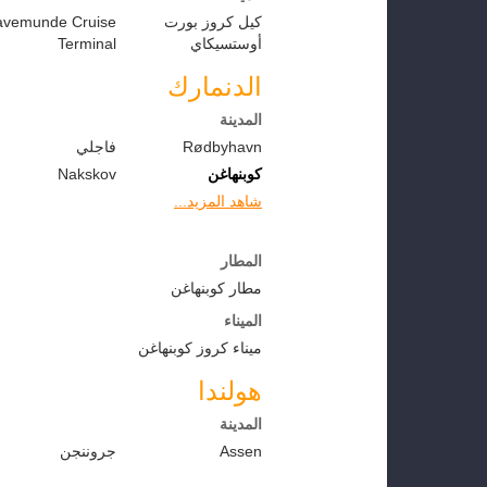
كيل كروز بورت
avemunde Cruise
أوستسيكاي
Terminal
الدنمارك
المدينة
Rødbyhavn
فاجلي
كوبنهاغن
Nakskov
شاهد المزيد...
المطار
مطار كوبنهاغن
الميناء
ميناء كروز كوبنهاغن
هولندا
المدينة
Assen
جروننجن