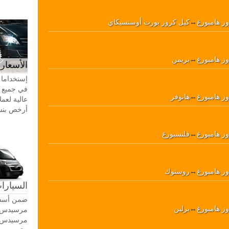
وز هامبورغ
↔
كيل كروز بورت أوستسيكاي
وز هامبورغ
↔
بريمن
الأسعار 
إستخداما 
في جميع أ
وز هامبورغ
↔
هانوفر
عالية لعمل
أرخص بنسبة 20-30٪ من سيا
وز هامبورغ
↔
فلنسبورغ
وز هامبورغ
↔
روستوك
السيارات
ضمن أسطو
وز هامبورغ
↔
برلين