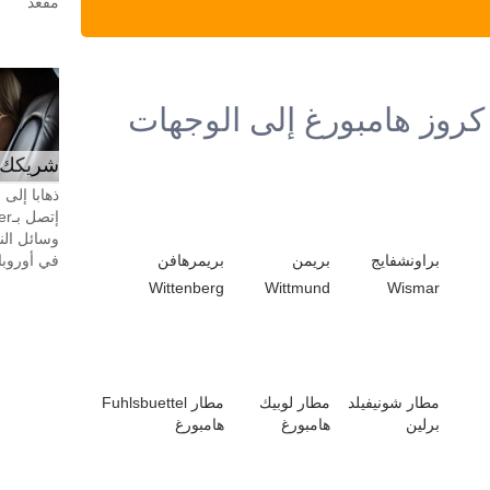
مقعد
كروز هامبورغ إلى الوجهات
شريكك ال
ذهابا إلى
وسائل الن
براونشفايج
بريمن
بريمرهافن
في أوروبا، 24 ساعة في اليوم، 7 أيام في 
Wittenberg
Wittmund
Wismar
مطار شونيفيلد
مطار لوبيك
مطار Fuhlsbuettel
برلين
هامبورغ
هامبورغ