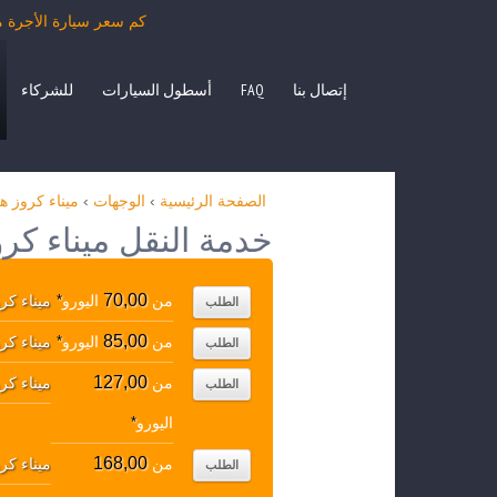
كم سعر سيارة الأجرة من ميناء كروز هامبورغ
إتصال بنا
FAQ
أسطول السيارات
للشركاء
الصفحة الرئيسية
›
الوجهات
›
ميناء كروز ه
خدمة النقل ميناء كر
70,00
من
اليورو
*
ميناء كر
الطلب
85,00
من
اليورو
*
ميناء كر
الطلب
127,00
من
ميناء كر
الطلب
اليورو
*
168,00
من
ميناء كر
الطلب