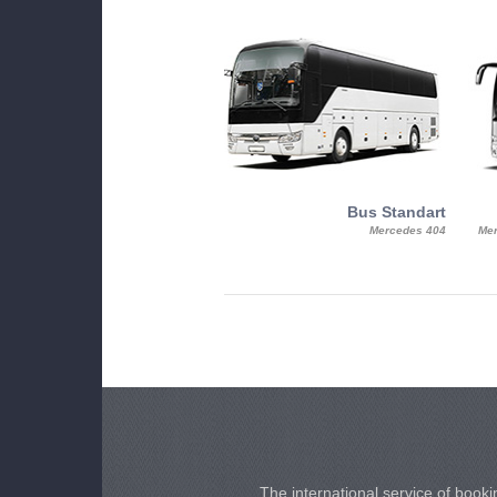
MiniBus
Bus Standart
25, Mercy, Mercedes Benz Sitcar
Mercedes 404
Mer
Beluga
The international service of bookin