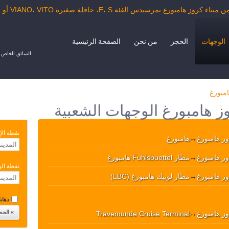
 بمرسيدس الفئة E، S، حافلة صغيرة VIANO، VITO أو حافلة الدرجة السياحية.
الوجهات
الحجز
من نحن
الصفحة الرئيسية
السائق الخاص ب
امبورغ
وز هامبورغ الوجهات الشعبية
نقطة الإ
وز هامبورغ
↔
هامبورغ
وز هامبورغ
↔
مطار Fuhlsbuettel هامبورغ
نقطة ال
وز هامبورغ
↔
مطار لوبيك هامبورغ (LBC)
ذهابا 
وز هامبورغ
↔
Travemunde Cruise Terminal