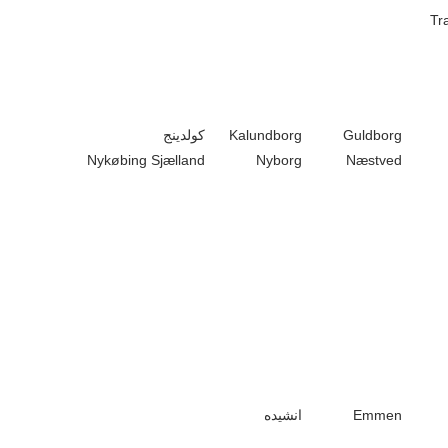
Tr
Guldborg
Kalundborg
كولدينج
Nykøbing Sjælland
Nyborg
Næstved
Emmen
انشيده