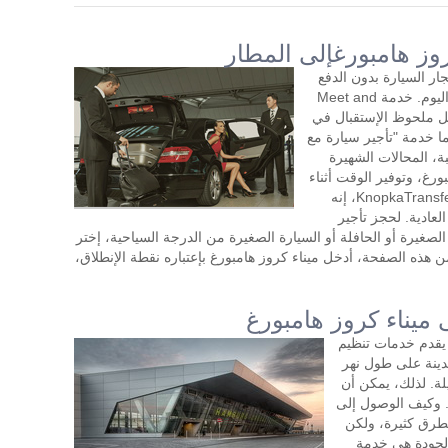
وز هامبورغإلى المطار
ار السيارة بدون الدفع
المسبق مع سائق لمدة ساعتين أو أكثر في اليوم. خدمة Meet and
شكل ملحوظ الإستقبال في
ا خدمة "تأجير سيارة مع
ة، المحالات الشهيرة
ورغ، وتوفير الوقت أثناء
زيارتك. طلب تأجير السيارة مع سائق في KnopkaTransfer، إنه
عادية. لحجز تأجير
لصغيرة أو الحافلة أو السيارة الصغيرة من الدرجة السياحية، إختر
من هذه الصفحة، أدخل ميناء كروز هامبورغ بإعتباره نقطة الإنطلاق،
 ميناء كروز هامبورغ
 يقدم خدمات تنظيم
دينة على طول نهر
ة. لذلك، يمكن أن
ا. وكيف الوصول إلى
لطرق كثيرة، ولكن
لجودة هي خدمة