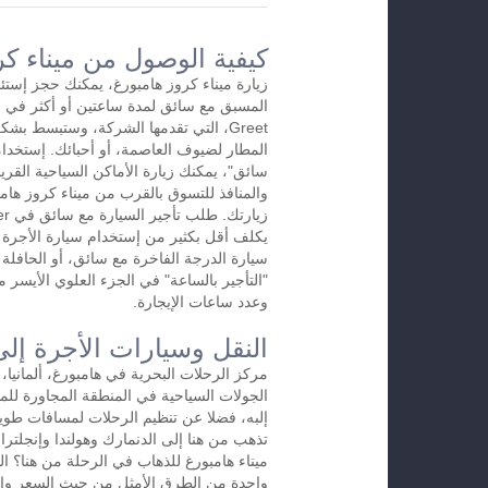
كيفية الوصول من ميناء كر
زيارة ميناء كروز هامبورغ، يمكنك حجز إستئج
Greet، التي تقدمها الشركة، وستبسط ب
المطار لضيوف العاصمة، أو أحبائك. إستخدام
سائق"، يمكنك زيارة الأماكن السياحية القريب
والمنافذ للتسوق بالقرب من ميناء كروز هامب
يكلف أقل بكثير من إستخدام سيارة الأجرة ال
سيارة الدرجة الفاخرة مع سائق، أو الحافلة ا
"التأجير بالساعة" في الجزء العلوي الأيسر 
وعدد ساعات الإيجارة.
النقل وسيارات الأجرة إلى
مركز الرحلات البحرية في هامبورغ، ألمانيا،
الجولات السياحية في المنطقة المجاورة للم
إلبه، فضلا عن تنظيم الرحلات لمسافات طويل
تذهب من هنا إلى الدنمارك وهولندا وإنجلتر
ميناء هامبورغ للذهاب في الرحلة من هنا؟ ا
واحدة من الطرق الأمثل من حيث السعر وا