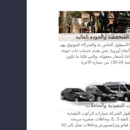
المنخفضة والجودة العالية
الأسطول الخاص بنا والشركاء الموثوق بهم
نحاء أوروبا، نحن نقدم خدمات ذات جودة
ائنا بأسعار معقولة، والتي غالبا ما تكون
رة الأجرة
 التنفيذية والحافلات
ل الشركة سيارات الركوب التنفيذية
مرسيدس الفئة E، S، وحافلات صغيرة مريحة
مرسيدس فيانو وترانسبورتير وحافلات تصل إلى 52