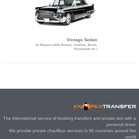
Exotic Limo
Vintage Sedan
ousine Magnum,
On Request (Alfa Romeo, Cadillac, Buick,
 Chrysler C 300
Plyumouth etc.)
3 140, Lincoln
rech Limousine
The international service of booking transfers and private taxi with a
personal driver.
We provide private chauffeur services in 65 countries around the
world.