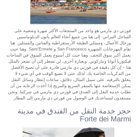
فورتي دي مارمي هو واحد من المنتجعات الأكثر شهرة وشعبية على
الساحل التيراني. إلى هنا من جميع أنحاء العالم يأتون الدبلوماسيين
ورجال الأعمال، وممثلي الطبقة الأرستقراطية والفنانين والممثلين. هنا
تقام المهرجانات الشهيرة San Francesco و Sant’Ermete. وهنا حيث
يعمل أكبر سوق التحف، وهنا حيث كل أسبوع يعمل السوق في الساحات
فيكتوريا أبوانا وماركوني. وبعبارة أخرى، لن تضطر إلى أن تشعر بالملل
هنا – إن كل دقيقة في فورتي دي مارمي قادرة على أن تصبح الأفضل
من التذكريات الخاصة بك. لذلك حتى لا تضيع الوقت في أي شيء لا
يتعلق بالترفيه. على سبيل المثال، دقائق، ساعات إنتظار وسائل النقل
يمكن الإستعاضة عنها بالسفر السريع والمريح إذا أخذت الرعاية من أن
تطلب خدمة النقل إلى الفندق في فورتي دي مارمي في شركتنا. ونحن
مستعدون لمساعدتك في الوصول من فورتي دي مارمي إلى المطار.
حجز خدمة النقل من الفندق في مدينة
Forte dei Marmi