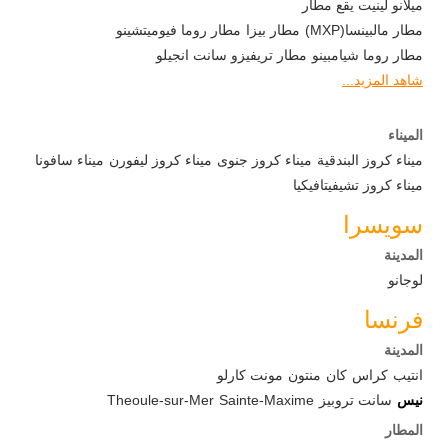
ميلانو لينيت يقع مطار
مطار مالبينسا(MXP)
مطار بيزا
مطار روما فيوميتشينو
مطار روما شيامبينو
مطار تريفيزو سانت انجيلو
شاهد المزيد...
الميناء
ميناء كروز البندقية
ميناء كروز جنوى
ميناء كروز ليفورن
ميناء سافونا
ميناء كروز تشيفيتافيكيا
سويسرا
المدينة
لوجانو
فرنسا
المدينة
انتيب
كراس
كان
منتون
مونت كارلو
نيس
سانت تروبيز
Sainte-Maxime
Theoule-sur-Mer
المطار