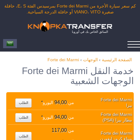
كم سعر سيارة الأجرة من Forte dei Marmi بمرسيدس الفئة E، S، حافلة
صغيرة VIANO، VITO أو حافلة الدرجة السياحية.
السائق الخاص بك في أوروبا
الصفحة الرئيسية
›
الوجهات
›
Forte dei Marmi
خدمة النقل Forte dei Marmi
الوجهات الشعبية
Forte dei Marmi
94,00
من
اليورو
*
الطلب
بيزا
Forte dei Marmi
94,00
من
اليورو
*
الطلب
مطار بيزا (PSA)
117,00
من
Forte dei Marmi
الطلب
ميناء كروز ليفورن