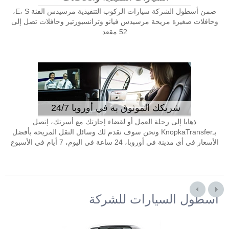
ضمن أسطول الشركة سيارات الركوب التنفيذية مرسيدس الفئة E، S،
وحافلات صغيرة مريحة مرسيدس فيانو وترانسبورتير وحافلات تصل إلى
52 مقعد
شريكك الموثوق به في أوروبا 24/7
ذهابا إلى رحلة العمل أو لقضاء إجازتك مع أسرتك، إتصل
بـKnopkaTransfer ونحن سوف نقدم لك وسائل النقل المريحة بأفضل
الأسعار في أي مدينة في أوروبا، 24 ساعة في اليوم، 7 أيام في الأسبوع
أسطول السيارات للشركة