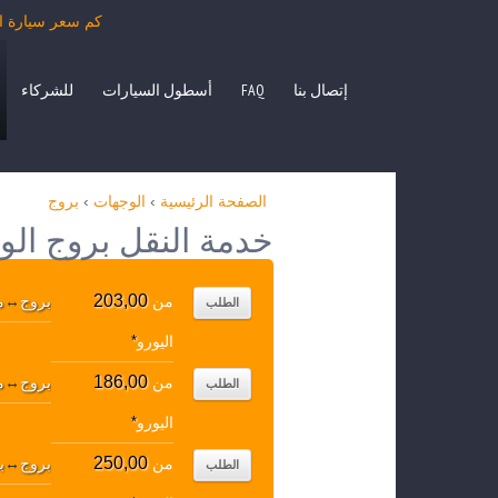
كم سعر سيارة الأجرة من بروج بمرس
إتصال بنا
FAQ
أسطول السيارات
للشركاء
الصفحة الرئيسية
›
الوجهات
›
بروج
خدمة النقل بروج الو
203,00
من
بروج
↔
م
الطلب
اليورو
*
186,00
من
بروج
↔
م
الطلب
اليورو
*
250,00
من
بروج
↔
بر
الطلب