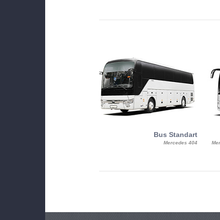
MiniBus
Bus Standart
25, Mercy, Mercedes Benz Sitcar
Mercedes 404
Mer
Beluga