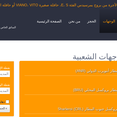
يدس الفئة E، S، حافلة صغيرة VIANO، VITO أو حافلة الدرجة السياحية.
الوجهات
الحجز
من نحن
الصفحة الرئيسية
السائق الخاص ب
جهات الشعبية
نقطة الإ
طار أنتويرب الدولي (ANR)
نقطة ال
طار بروكسل المحلي (BRU)
ذهابا 
وكسل جنوب المطار Sharleroi (CRL)