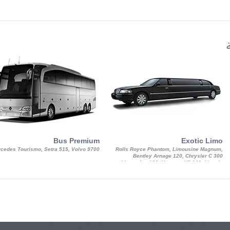
Bus Premium
Exotic Limo
cedes Tourismo, Setra 515, Volvo 9700
Rolls Royce Phantom, Limousine Magnum,
Bentley Arnage 120, Chrysler C 300
Limousine 130, Hummer H3 140, Lincoln
Strech Limousine