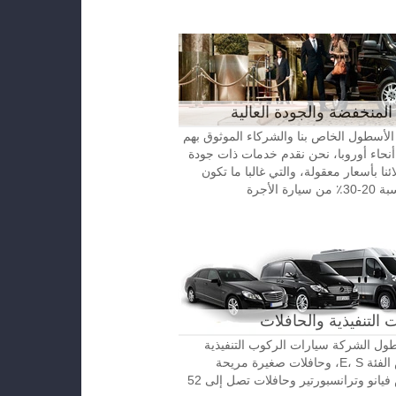
المنخفضة والجودة العالية
الأسطول الخاص بنا والشركاء الموثوق بهم
نحاء أوروبا، نحن نقدم خدمات ذات جودة
ائنا بأسعار معقولة، والتي غالبا ما تكون
رة الأجرة
 التنفيذية والحافلات
ل الشركة سيارات الركوب التنفيذية
مرسيدس الفئة E، S، وحافلات صغيرة مريحة
مرسيدس فيانو وترانسبورتير وحافلات تصل إلى 52