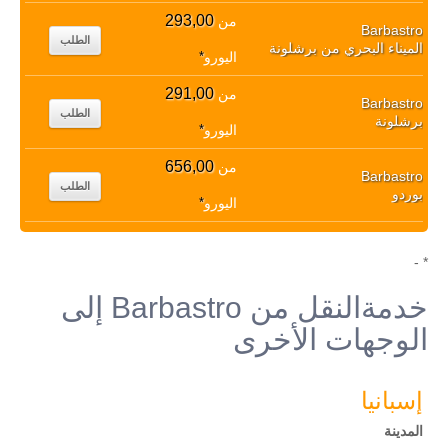
293,00
من
Barbastro
الطلب
الميناء البحري من برشلونة
اليورو
*
291,00
من
Barbastro
الطلب
برشلونة
اليورو
*
656,00
من
Barbastro
الطلب
بوردو
اليورو
*
* -
خدمةالنقل من Barbastro إلى
الوجهات الأخرى
إسبانيا
المدينة