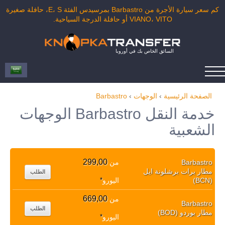
كم سعر سيارة الأجرة من Barbastro بمرسيدس الفئة E، S، حافلة صغيرة
VIANO، VITO أو حافلة الدرجة السياحية.
السائق الخاص بك في أوروبا
الصفحة الرئيسية
›
الوجهات
›
Barbastro
خدمة النقل Barbastro الوجهات
الشعبية
299,00
Barbastro
من
مطار برات برشلونة ايل
الطلب
(BCN)
اليورو
*
669,00
من
Barbastro
الطلب
مطار بوردو (BOD)
اليورو
*