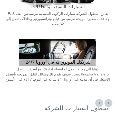
السيارات التنفيذية والحافلات
ضمن أسطول الشركة سيارات الركوب التنفيذية مرسيدس الفئة E، S،
وحافلات صغيرة مريحة مرسيدس فيانو وترانسبورتير وحافلات تصل إلى
52 مقعد
شريكك الموثوق به في أوروبا 24/7
ذهابا إلى رحلة العمل أو لقضاء إجازتك مع أسرتك، إتصل
بـKnopkaTransfer ونحن سوف نقدم لك وسائل النقل المريحة بأفضل
الأسعار في أي مدينة في أوروبا، 24 ساعة في اليوم، 7 أيام في الأسبوع
أسطول السيارات للشركة