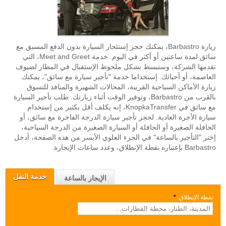
زيارة Barbastro، يمكنك حجز إستئجار السيارة بدون الدفع المسبق مع
سائق لمدة ساعتين أو أكثر في اليوم. خدمة Meet and Greet، التي
تقدمها الشركة، وستبسط بشكل ملحوظ الإستقبال في المطار لضيوف
العاصمة، أو أحبائك. إستخداما خدمة "تأجير سيارة مع سائق"، يمكنك
زيارة الأماكن السياحية القريبة، المحالات الشهيرة والمنافذ للتسوق
بالقرب من Barbastro، وتوفير الوقت أثناء زيارتك. طلب تأجير السيارة
مع سائق في KnopkaTransfer، إنه يكلف أقل بكثير من إستخدام
سيارة الأجرة العادية. لحجز تأجير سيارة الدرجة الفاخرة مع سائق، أو
الحافلة الصغيرة أو الحافلة أو السيارة الصغيرة من الدرجة السياحية،
إختر "التأجير بالساعة" في الجزء العلوي الأيسر من هذه الصفحة، أدخل
Barbastro بإعتباره نقطة الإنطلاق، وعدد ساعات الإيجارة.
خدمة النقل
الإيجار بالساعة
نقطة الإنطلاق:
*