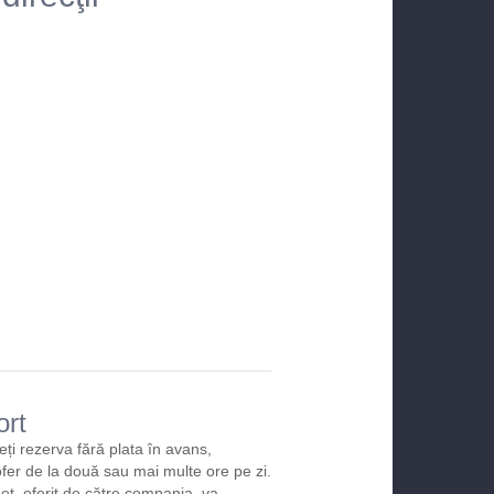
ort
eți rezerva fără plata în avans,
ofer de la două sau mai multe ore pe zi.
et, oferit de către compania, va