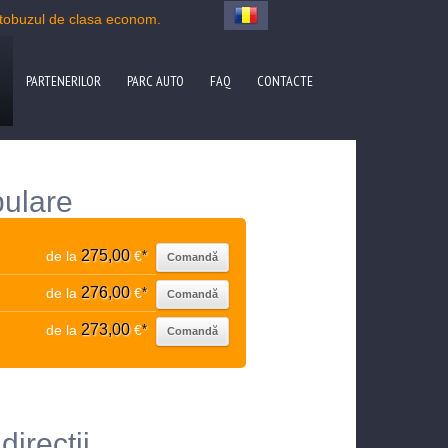
utobuzul de clasa econom.
PARTENERILOR
PARC AUTO
FAQ
CONTACTE
pulare
275,00
de la
€
*
Comandă
276,00
de la
€
*
Comandă
273,00
de la
€
*
Comandă
direcţii