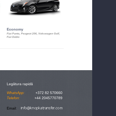
Economy
Luxury Class
Fiat Punto, Peugeot 206, Vokswagen Golf,
Mercedes S-Class, Audi A8, BMW 730
Fiat Doblo
Cadillac STS
Legătura rapidă
WhatsApp:
+372 82 570660
Telefon:
+44 2045770789
Email: