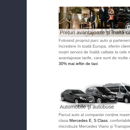
Prețuri avantajoase și înaltă ca
Folosind propriul parc auto și partener
încredere în toată Europa, oferim clienț
noștri servicii de înaltă calitate la cele 
avantajoase tarife, care sunt de multe 
30% mai ieftin de taxi
Automobile şi autobuse
reprezentabile
Parcul auto al companiei conține masin
clasa
Mercedes E, S Class
, confortabil
microbuze Mercedes Viano și Transport