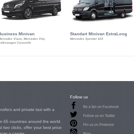
Business Minivan
Standart Minivan ExtraLong
ercedes Viano, Mercedes Vito,
Mercedes Sprinter 415
olkswagen Caravelle
Follow us
Be a fan on Facebook
nsfers and private taxi with a
Follow us on Twitter
in 65 countries around the world.
Pin us on Pinterest
 two clicks, offer your best price
from a carrier.
Blog