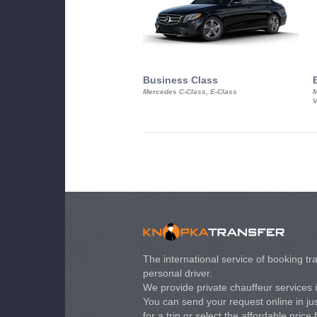
Business Class
Mercedes C-Class, E-Class
M
V
The international service of booking tra
personal driver.
We provide private chauffeur services 
You can send your request online in just
for a trip or select the affordable price 