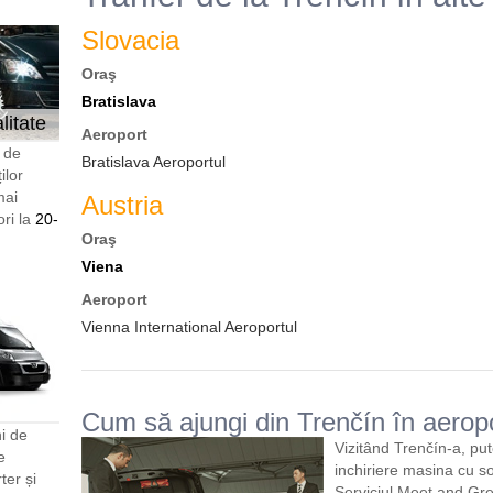
Slovacia
Oraş
Bratislava
litate
Aeroport
i de
Bratislava Aeroportul
ilor
mai
Austria
ori la
20-
Oraş
Viena
Aeroport
Vienna International Aeroportul
Cum să ajungi din Trenčín în aerop
i de
Vizitând Trenčín-a, put
e
inchiriere masina cu s
er și
Serviciul Meet and Gre