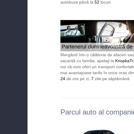
autobuze până la
52
locuri
Partenerul dumneavoastră de
încredere în Europa 24/7
Mergând într-o călătorie de afaceri sau
vacanță cu familia, apelaţi la
KnopkaTr
noi vă vom oferi un transport confortabi
mai avantajoase tarife în orice oraș di
24
de ore pe zi,
7
zile pe săptămână
Parcul auto al compani