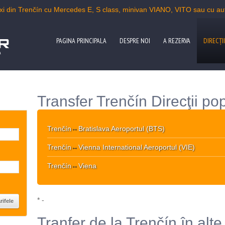
i din Trenčín cu Mercedes E, S class, minivan VIANO, VITO sau cu a
PAGINA PRINCIPALA
DESPRE NOI
A REZERVA
DIRECŢII
a
Transfer Trenčín Direcţii po
Trenčín
↔
Bratislava Aeroportul (BTS)
Trenčín
↔
Vienna International Aeroportul (VIE)
Trenčín
↔
Viena
* -
Tranfer de la Trenčín în alte 