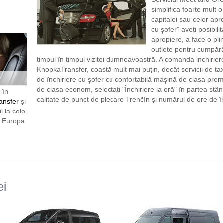
simplifica foarte mult o
capitalei sau celor aprop
cu şofer" aveți posibilit
apropiere, a face o pl
outlete pentru cumpără
timpul în timpul vizitei dumneavoastră. A comanda inchirie
KnopkaTransfer, coastă mult mai puțin, decât servicii de tax
de închiriere cu şofer cu confortabilă maşină de clasa pr
de clasa econom, selectați "Închiriere la oră" în partea stân
 în
calitate de punct de plecare Trenčín și numărul de ore de în
ansfer
și
l la cele
n Europa
ei