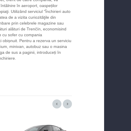
 întâlnire în aeroport, oaspeților
iaţi. Utilizând serviciul "Închirieri auto
atea de a vizita curiozităţile din
imbare prin celebrele magazine sau
turi alături de Trenčín, economisind
re cu sofer cu compania
i obișnuit. Pentru a rezerva un serviciu
emium, minivan, autobuz sau o masina
ga de sus a paginii, introduceți în
chiriere.