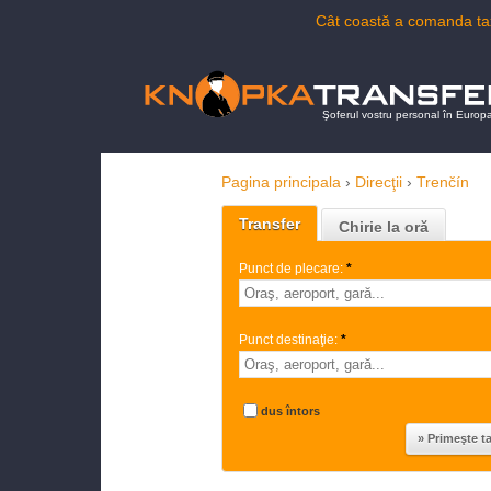
Cât coastă a comanda tax
Şoferul vostru personal în Europ
Pagina principala
›
Direcţii
›
Trenčín
Transfer
Chirie la oră
Punct de plecare:
*
Punct destinaţie:
*
dus întors