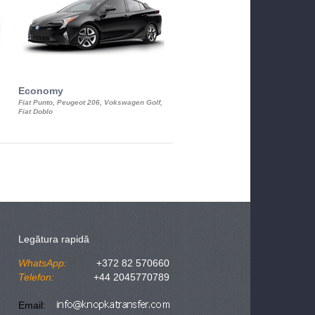
Economy
Luxury Class
Fiat Punto, Peugeot 206, Vokswagen Golf,
Mercedes S-Class, Audi A8, BMW 730
Fiat Doblo
Cadillac STS
Legătura rapidă
WhatsApp:
+372 82 570660
Telefon:
+44 2045770789
Email: