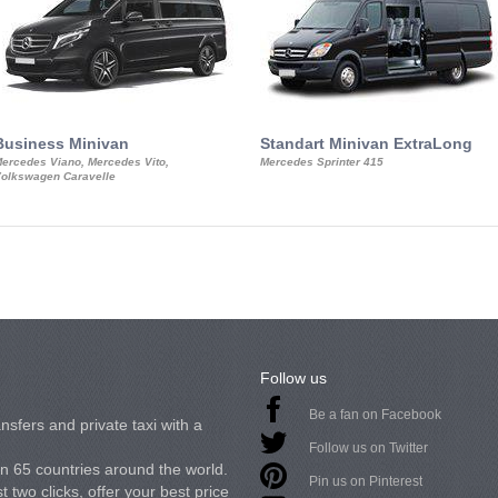
Business Minivan
Standart Minivan ExtraLong
ercedes Viano, Mercedes Vito,
Mercedes Sprinter 415
olkswagen Caravelle
Follow us
Be a fan on Facebook
nsfers and private taxi with a
Follow us on Twitter
in 65 countries around the world.
Pin us on Pinterest
 two clicks, offer your best price