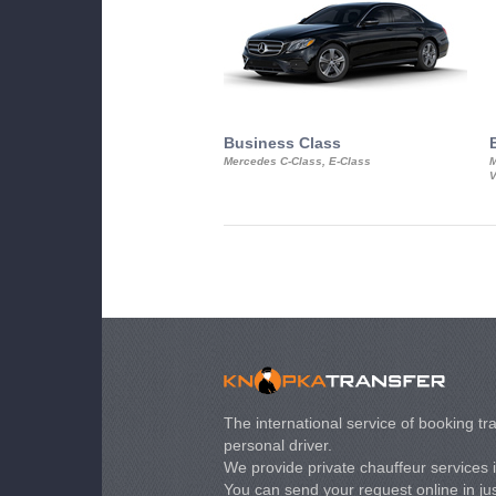
Business Class
Mercedes C-Class, E-Class
M
V
The international service of booking tra
personal driver.
We provide private chauffeur services 
You can send your request online in just