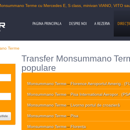
 Monsummano Terme cu Mercedes E, S class, minivan VIANO, VITO sau
PAGINA PRINCIPALA
DESPRE NOI
A REZERVA
DIRECŢII
a
no Terme
Transfer Monsummano Terme
populare
Monsummano Terme
↔
Florence Aeroportul Amerig.. (F
Monsummano Terme
↔
Pisa International Aeropor.. (PS
Monsummano Terme
↔
Livorno portul de croazieră
Monsummano Terme
↔
Pisa
Monsummano Terme
↔
Florența