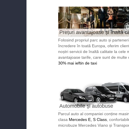
Prețuri avantajoase și înaltă ca
Folosind propriul parc auto și partener
încredere în toată Europa, oferim clienț
noștri servicii de înaltă calitate la cele 
avantajoase tarife, care sunt de multe 
30% mai ieftin de taxi
Automobile şi autobuse
reprezentabile
Parcul auto al companiei conține masin
clasa
Mercedes E, S Class
, confortabil
microbuze Mercedes Viano și Transport