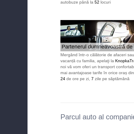
autobuze până la
52
locuri
Partenerul dumneavoastră de
încredere în Europa 24/7
Mergând într-o călătorie de afaceri sau
vacanță cu familia, apelaţi la
KnopkaTr
noi vă vom oferi un transport confortabi
mai avantajoase tarife în orice oraș di
24
de ore pe zi,
7
zile pe săptămână
Parcul auto al compani