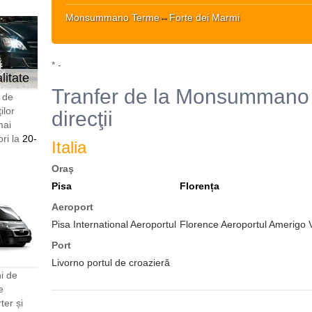
Monsummano Terme
↔
Forte dei Marmi
* -
litate
Tranfer de la Monsummano 
i de
ilor
direcţii
mai
ori la
20-
Italia
Oraş
Pisa
Florența
Aeroport
Pisa International Aeroportul
Florence Aeroportul Amerigo 
Port
Livorno portul de croazieră
i de
e
er și