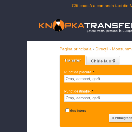
Cât coastă a comanda taxi din
Şoferul vostru personal în Europ
Pagina principala
›
Direcţii
›
Monsumma
Transfer
Chirie la oră
Punct de plecare:
*
Punct destinaţie:
*
dus întors