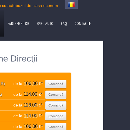
 cu autobuzul de clasa econom.
PARTENERILOR
PARC AUTO
FAQ
CONTACTE
 Direcţii
106,00
LR)
de la
€
*
Comandă
114,00
A)
de la
€
*
Comandă
116,00
de la
€
*
Comandă
114,00
de la
€
*
Comandă
106,00
de la
€
*
Comandă