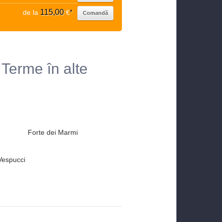
115,00
de la
€
*
Comandă
Terme în alte
Forte dei Marmi
Vespucci