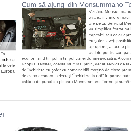
Cum să ajungi din Monsummano Te
Vizitând Monsummano T
avans, inchiriere masi
ore pe zi. Serviciul Me
va simplifica foarte mul
capitalei sau celor aprop
cu şofer" aveți posibilit
apropiere, a face o pl
outlete pentru cumpăr
 în
economisind timpul în timpul vizitei dumneavoastră. A com
ansfer
și
KnopkaTransfer, coastă mult mai puțin, decât servicii de tax
l la cele
de închiriere cu şofer cu confortabilă maşină de clasa pr
n Europa
de clasa econom, selectați "Închiriere la oră" în partea stân
calitate de punct de plecare Monsummano Terme și numărul
ei