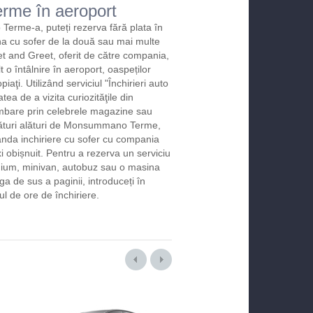
rme în aeroport
erme-a, puteți rezerva fără plata în
na cu sofer de la două sau mai multe
et and Greet, oferit de către compania,
t o întâlnire în aeroport, oaspeților
iaţi. Utilizând serviciul "Închirieri auto
atea de a vizita curiozităţile din
imbare prin celebrele magazine sau
ături alături de Monsummano Terme,
anda inchiriere cu sofer cu compania
i obișnuit. Pentru a rezerva un serviciu
emium, minivan, autobuz sau o masina
ga de sus a paginii, introduceți în
 de ore de închiriere.