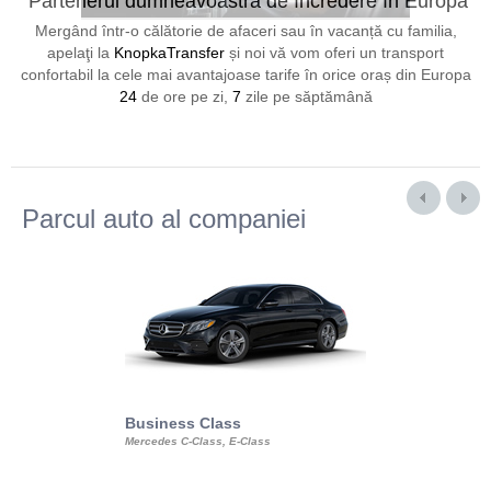
Partenerul dumneavoastră de încredere în Europa
24/7
Mergând într-o călătorie de afaceri sau în vacanță cu familia,
apelaţi la
KnopkaTransfer
și noi vă vom oferi un transport
confortabil la cele mai avantajoase tarife în orice oraș din Europa
24
de ore pe zi,
7
zile pe săptămână
Parcul auto al companiei
Business Class
Business Min
Mercedes C-Class, E-Class
Mercedes Viano, M
Volkswagen Carave