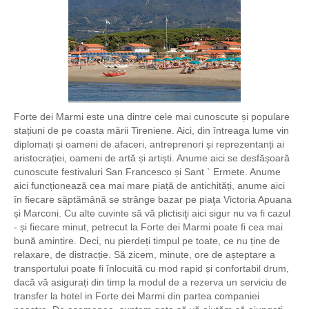
Forte dei Marmi este una dintre cele mai cunoscute și populare
stațiuni de pe coasta mării Tireniene. Aici, din întreaga lume vin
diplomați și oameni de afaceri, antreprenori și reprezentanți ai
aristocrației, oameni de artă și artiști. Anume aici se desfășoară
cunoscute festivaluri San Francesco și Sant ` Ermete. Anume
aici funcționează cea mai mare piață de antichități, anume aici
în fiecare săptămână se strânge bazar pe piaţa Victoria Apuana
și Marconi. Cu alte cuvinte să vă plictisiţi aici sigur nu va fi cazul
- și fiecare minut, petrecut la Forte dei Marmi poate fi cea mai
bună amintire. Deci, nu pierdeți timpul pe toate, ce nu ține de
relaxare, de distracție. Să zicem, minute, ore de așteptare a
transportului poate fi înlocuită cu mod rapid și confortabil drum,
dacă vă asigurați din timp la modul de a rezerva un serviciu de
transfer la hotel in Forte dei Marmi din partea companiei