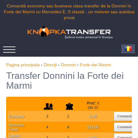
Comandă economy sau business clasa transfer de la Donnini în
Forte dei Marmi cu Mercedes E, S classă - un minivan sau autobuz
privat
Şoferul vostru personal în Europa
Pagina principala
›
Direcţii
›
Donnini
›
Forte dei Marmi
Transfer Donnini la Forte dei
Marmi
Preţ
*
, €
(de zi)
Economy
3
2
0,00
Comandă
Business
4
4
523,00
Comandă
Class
Luxury
3
3
0,00
Comandă