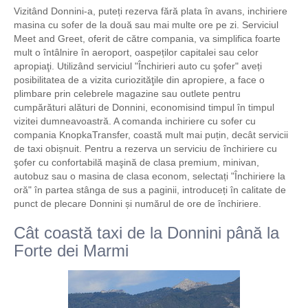
Vizitând Donnini-a, puteți rezerva fără plata în avans, inchiriere
masina cu sofer de la două sau mai multe ore pe zi. Serviciul
Meet and Greet, oferit de către compania, va simplifica foarte
mult o întâlnire în aeroport, oaspeților capitalei sau celor
apropiaţi. Utilizând serviciul "Închirieri auto cu şofer" aveți
posibilitatea de a vizita curiozităţile din apropiere, a face o
plimbare prin celebrele magazine sau outlete pentru
cumpărături alături de Donnini, economisind timpul în timpul
vizitei dumneavoastră. A comanda inchiriere cu sofer cu
compania KnopkaTransfer, coastă mult mai puțin, decât servicii
de taxi obișnuit. Pentru a rezerva un serviciu de închiriere cu
şofer cu confortabilă maşină de clasa premium, minivan,
autobuz sau o masina de clasa econom, selectați "Închiriere la
oră" în partea stânga de sus a paginii, introduceți în calitate de
punct de plecare Donnini și numărul de ore de închiriere.
Cât coastă taxi de la Donnini până la
Forte dei Marmi