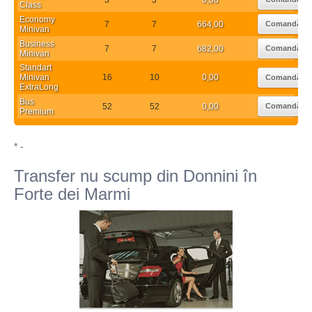
Class
Economy
7
7
664,00
Comandă
Minivan
Business
7
7
682,00
Comandă
Minivan
Standart
Minivan
16
10
0,00
Comandă
ExtraLong
Bus
52
52
0,00
Comandă
Premium
* -
Transfer nu scump din Donnini în
Forte dei Marmi