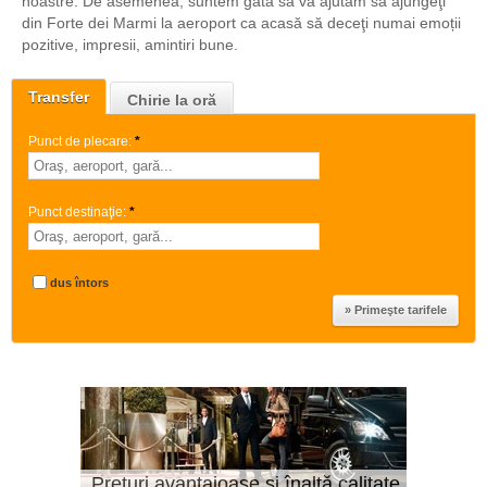
noastre. De asemenea, suntem gata să vă ajutăm să ajungeţi
din Forte dei Marmi la aeroport ca acasă să deceţi numai emoții
pozitive, impresii, amintiri bune.
Transfer
Chirie la oră
Punct de plecare:
*
Punct destinaţie:
*
dus întors
Prețuri avantajoase și înaltă calitate