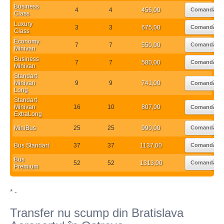
Business
4
4
456,00
Comandă
Class
Luxury
3
3
675,00
Comandă
Class
Economy
7
7
550,00
Comandă
Minivan
Business
7
7
580,00
Comandă
Minivan
Standart
Minivan
9
9
741,00
Comandă
Long
Standart
Minivan
16
10
807,00
Comandă
ExtraLong
MiniBus
25
25
990,00
Comandă
Bus Standart
37
37
1137,00
Comandă
Bus
52
52
1313,00
Comandă
Premium
* -
Transfer nu scump din Bratislava