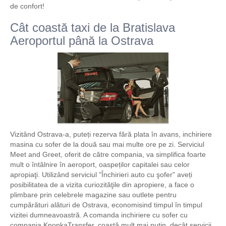
de confort!
Cât coastă taxi de la Bratislava
Aeroportul până la Ostrava
Vizitând Ostrava-a, puteți rezerva fără plata în avans, inchiriere
masina cu sofer de la două sau mai multe ore pe zi. Serviciul
Meet and Greet, oferit de către compania, va simplifica foarte
mult o întâlnire în aeroport, oaspeților capitalei sau celor
apropiaţi. Utilizând serviciul "Închirieri auto cu şofer" aveți
posibilitatea de a vizita curiozităţile din apropiere, a face o
plimbare prin celebrele magazine sau outlete pentru
cumpărături alături de Ostrava, economisind timpul în timpul
vizitei dumneavoastră. A comanda inchiriere cu sofer cu
compania KnopkaTransfer, coastă mult mai puțin, decât servicii