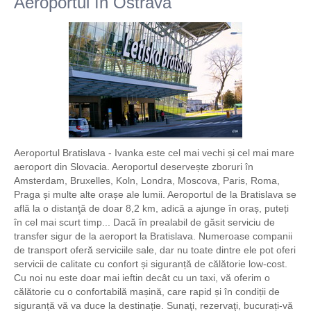
Aeroportul în Ostrava
Aeroportul Bratislava - Ivanka este cel mai vechi și cel mai mare
aeroport din Slovacia. Aeroportul deservește zboruri în
Amsterdam, Bruxelles, Koln, Londra, Moscova, Paris, Roma,
Praga și multe alte orașe ale lumii. Aeroportul de la Bratislava se
află la o distanţă de doar 8,2 km, adică a ajunge în oraș, puteți
în cel mai scurt timp... Dacă în prealabil de găsit serviciu de
transfer sigur de la aeroport la Bratislava. Numeroase companii
de transport oferă serviciile sale, dar nu toate dintre ele pot oferi
servicii de calitate cu confort și siguranță de călătorie low-cost.
Cu noi nu este doar mai ieftin decât cu un taxi, vă oferim o
călătorie cu o confortabilă mașină, care rapid și în condiții de
siguranță vă va duce la destinație. Sunaţi, rezervaţi, bucurați-vă