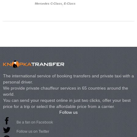
Mercedes C-Class, E-Class
Mercedes Viano, M
Volkswagen Carave
The international service of booking transfers and private taxi with a
personal driver.
We provide private chauffeur services in 65 countries around the
world.
You can send your request online in just two clicks, offer your best
price for a trip or select the affordable price from a carrier.
Follow us
Be a fan on Facebook
Follow us on Twitter