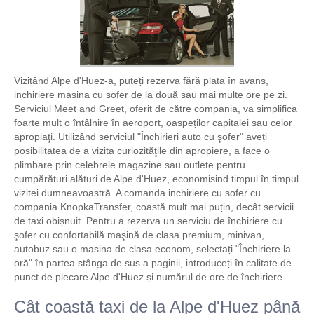
Vizitând Alpe d'Huez-a, puteți rezerva fără plata în avans,
inchiriere masina cu sofer de la două sau mai multe ore pe zi.
Serviciul Meet and Greet, oferit de către compania, va simplifica
foarte mult o întâlnire în aeroport, oaspeților capitalei sau celor
apropiaţi. Utilizând serviciul "Închirieri auto cu şofer" aveți
posibilitatea de a vizita curiozităţile din apropiere, a face o
plimbare prin celebrele magazine sau outlete pentru
cumpărături alături de Alpe d'Huez, economisind timpul în timpul
vizitei dumneavoastră. A comanda inchiriere cu sofer cu
compania KnopkaTransfer, coastă mult mai puțin, decât servicii
de taxi obișnuit. Pentru a rezerva un serviciu de închiriere cu
şofer cu confortabilă maşină de clasa premium, minivan,
autobuz sau o masina de clasa econom, selectați "Închiriere la
oră" în partea stânga de sus a paginii, introduceți în calitate de
punct de plecare Alpe d'Huez și numărul de ore de închiriere.
Cât coastă taxi de la Alpe d'Huez până