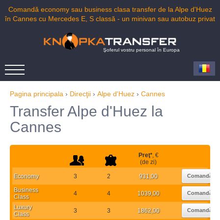
Comandă economy sau business clasa transfer de la Alpe d'Huez
în Cannes cu Mercedes E, S classă - un minivan sau autobuz privat
Şoferul vostru personal în Europa
Pagina principala
›
Direcţii
›
Alpe d'Huez
›
Cannes
Transfer Alpe d'Huez la
Cannes
Preţ
*
, €
(de zi)
Economy
3
2
931,00
Comandă
Business
4
4
1039,00
Comandă
Class
Luxury
3
3
1862,00
Comandă
Class