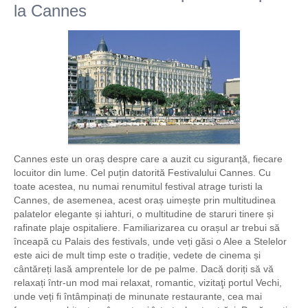
la Cannes
Cannes este un oraș despre care a auzit cu siguranță, fiecare
locuitor din lume. Cel puțin datorită Festivalului Cannes. Cu
toate acestea, nu numai renumitul festival atrage turisti la
Cannes, de asemenea, acest oraș uimește prin multitudinea
palatelor elegante și iahturi, o multitudine de staruri tinere și
rafinate plaje ospitaliere. Familiarizarea cu orașul ar trebui să
înceapă cu Palais des festivals, unde veți găsi o Alee a Stelelor
este aici de mult timp este o tradiție, vedete de cinema și
cântăreți lasă amprentele lor de pe palme. Dacă doriți să vă
relaxați într-un mod mai relaxat, romantic, vizitaţi portul Vechi,
unde veți fi întâmpinați de minunate restaurante, cea mai