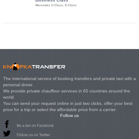
Business Class
Business Min
Mercedes C-Class, E-Class
Mercedes Viano, M
Volkswagen Carave
The international service of booking transfers and private taxi with a
personal driver.
We provide private chauffeur services in 65 countries around the
world.
You can send your request online in just two clicks, offer your best
price for a trip or select the affordable price from a carrier.
Follow us
Be a fan on Facebook
Follow us on Twitter