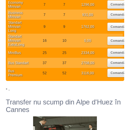
Economy
7
7
1296,00
Comandă
Minivan
Business
7
7
931,00
Comandă
Minivan
Standart
Minivan
9
9
1762,00
Comandă
Long
Standart
Minivan
16
10
0,00
Comandă
ExtraLong
MiniBus
25
25
2334,00
Comandă
Bus Standart
37
37
2708,00
Comandă
Bus
52
52
3116,00
Comandă
Premium
* -
Transfer nu scump din Alpe d'Huez în
Cannes