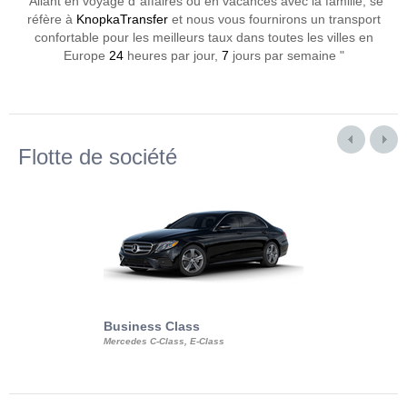
"Allant en voyage d`affaires ou en vacances avec la famille, se
réfère à
KnopkaTransfer
et nous vous fournirons un transport
confortable pour les meilleurs taux dans toutes les villes en
Europe
24
heures par jour,
7
jours par semaine "
Flotte de société
Business Class
Business Min
Mercedes C-Class, E-Class
Mercedes Viano, M
Volkswagen Carave