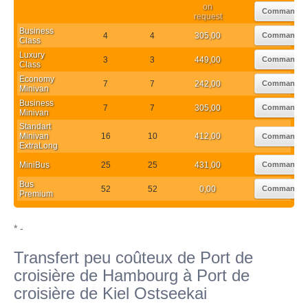
on
Commander
request
Business
4
4
305,00
Commander
Class
Luxury
3
3
449,00
Commander
Class
Economy
7
7
242,00
Commander
Minivan
Business
7
7
305,00
Commander
Minivan
Standart
Minivan
16
10
412,00
Commander
ExtraLong
MiniBus
25
25
431,00
Commander
Bus
52
52
0,00
Commander
Premium
* -
Transfert peu coûteux de Port de
croisière de Hambourg à Port de
croisière de Kiel Ostseekai