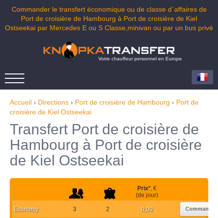
Commander le transfert économique ou de classe d`affaires de
Port de croisière de Hambourg à Port de croisière de Kiel
Ostseekai par Mercedes E ou S Classe,minivan ou par un bus privé
Votre chauffeur personnel en Europe
Accueil
›
Directions
›
Port de croisière de Hambourg
›
Port de
croisière de Kiel Ostseekai
Transfert Port de croisière de
Hambourg à Port de croisière
de Kiel Ostseekai
Prix
*
, €
(de jour)
Economy
3
2
0,00
Commander