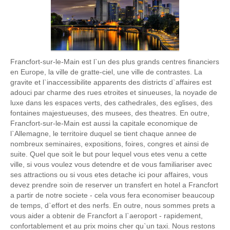
Francfort-sur-le-Main est l`un des plus grands centres financiers
en Europe, la ville de gratte-ciel, une ville de contrastes. La
gravite et l`inaccessibilite apparents des districts d`affaires est
adouci par charme des rues etroites et sinueuses, la noyade de
luxe dans les espaces verts, des cathedrales, des eglises, des
fontaines majestueuses, des musees, des theatres. En outre,
Francfort-sur-le-Main est aussi la capitale economique de
l`Allemagne, le territoire duquel se tient chaque annee de
nombreux seminaires, expositions, foires, congres et ainsi de
suite. Quel que soit le but pour lequel vous etes venu a cette
ville, si vous voulez vous detendre et de vous familiariser avec
ses attractions ou si vous etes detache ici pour affaires, vous
devez prendre soin de reserver un transfert en hotel a Francfort
a partir de notre societe - cela vous fera economiser beaucoup
de temps, d`effort et des nerfs. En outre, nous sommes prets a
vous aider a obtenir de Francfort a l`aeroport - rapidement,
confortablement et au prix moins cher qu`un taxi. Nous restons