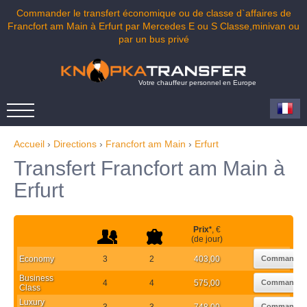
Commander le transfert économique ou de classe d`affaires de
Francfort am Main à Erfurt par Mercedes E ou S Classe,minivan ou
par un bus privé
Votre chauffeur personnel en Europe
Accueil
›
Directions
›
Francfort am Main
›
Erfurt
Transfert Francfort am Main à
Erfurt
Prix
*
, €
(de jour)
Economy
3
2
403,00
Commander
Business
4
4
575,00
Commander
Class
Luxury
3
3
748,00
Commander