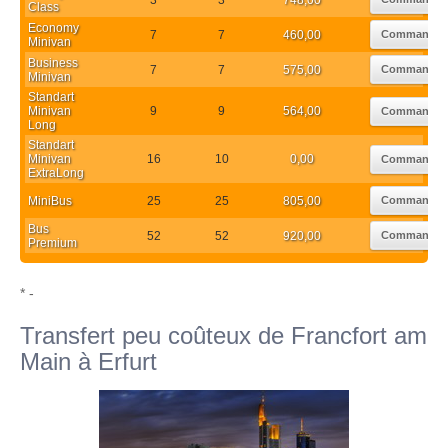
Class
Economy
7
7
460,00
Commander
Minivan
Business
7
7
575,00
Commander
Minivan
Standart
Minivan
9
9
564,00
Commander
Long
Standart
Minivan
16
10
0,00
Commander
ExtraLong
MiniBus
25
25
805,00
Commander
Bus
52
52
920,00
Commander
Premium
* -
Transfert peu coûteux de Francfort am
Main à Erfurt