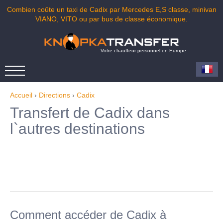
Combien coûte un taxi de Cadix par Mercedes E,S classe, minivan
VIANO, VITO ou par bus de classe économique.
Votre chauffeur personnel en Europe
Accueil
›
Directions
›
Cadix
Transfert de Cadix dans
l`autres destinations
Comment accéder de Cadix à