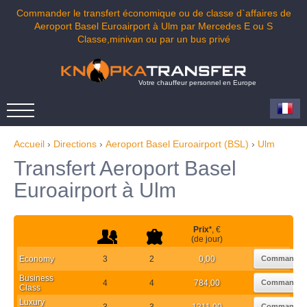
Commander le transfert économique ou de classe d`affaires de
Aeroport Basel Euroairport à Ulm par Mercedes E ou S
Classe,minivan ou par un bus privé
Votre chauffeur personnel en Europe
Accueil
›
Directions
›
Aeroport Basel Euroairport (BSL)
›
Ulm
Transfert Aeroport Basel
Euroairport à Ulm
Prix
*
, €
(de jour)
Economy
3
2
0,00
Commander
Business
4
4
784,00
Commander
Class
Luxury
3
3
1211,00
Commander