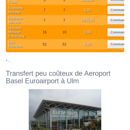
Class
Economy
7
7
0,00
Commander
Minivan
Business
7
7
1040,00
Commander
Minivan
Standart
Minivan
16
10
0,00
Commander
ExtraLong
Bus
52
52
0,00
Commander
Premium
* -
Transfert peu coûteux de Aeroport
Basel Euroairport à Ulm