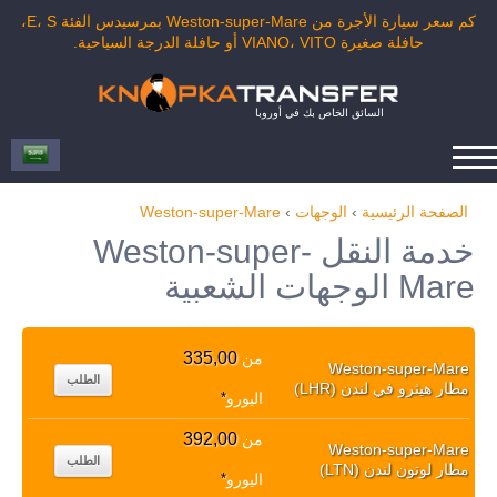
كم سعر سيارة الأجرة من Weston-super-Mare بمرسيدس الفئة E، S،
حافلة صغيرة VIANO، VITO أو حافلة الدرجة السياحية.
السائق الخاص بك في أوروبا
الصفحة الرئيسية
›
الوجهات
›
Weston-super-Mare
خدمة النقل Weston-super-
Mare الوجهات الشعبية
335,00
من
Weston-super-Mare
الطلب
مطار هيثرو في لندن (LHR)
اليورو
*
392,00
من
Weston-super-Mare
الطلب
مطار لوتون لندن (LTN)
اليورو
*