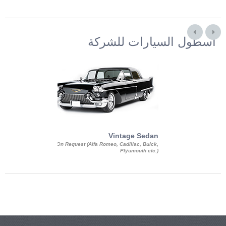
أسطول السيارات للشركة
Exotic Limo
Vintage Sedan
ousine Magnum,
On Request (Alfa Romeo, Cadillac, Buick,
 Chrysler C 300
Plyumouth etc.)
3 140, Lincoln
rech Limousine