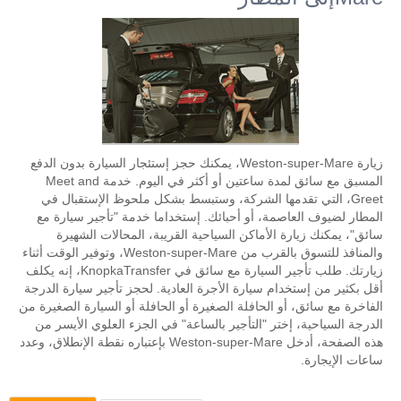
زيارة Weston-super-Mare، يمكنك حجز إستئجار السيارة بدون الدفع
المسبق مع سائق لمدة ساعتين أو أكثر في اليوم. خدمة Meet and
Greet، التي تقدمها الشركة، وستبسط بشكل ملحوظ الإستقبال في
المطار لضيوف العاصمة، أو أحبائك. إستخداما خدمة "تأجير سيارة مع
سائق"، يمكنك زيارة الأماكن السياحية القريبة، المحالات الشهيرة
والمنافذ للتسوق بالقرب من Weston-super-Mare، وتوفير الوقت أثناء
زيارتك. طلب تأجير السيارة مع سائق في KnopkaTransfer، إنه يكلف
أقل بكثير من إستخدام سيارة الأجرة العادية. لحجز تأجير سيارة الدرجة
الفاخرة مع سائق، أو الحافلة الصغيرة أو الحافلة أو السيارة الصغيرة من
الدرجة السياحية، إختر "التأجير بالساعة" في الجزء العلوي الأيسر من
هذه الصفحة، أدخل Weston-super-Mare بإعتباره نقطة الإنطلاق، وعدد
ساعات الإيجارة.