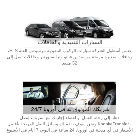
السيارات التنفيذية والحافلات
ضمن أسطول الشركة سيارات الركوب التنفيذية مرسيدس الفئة E، S،
وحافلات صغيرة مريحة مرسيدس فيانو وترانسبورتير وحافلات تصل إلى
52 مقعد
شريكك الموثوق به في أوروبا 24/7
ذهابا إلى رحلة العمل أو لقضاء إجازتك مع أسرتك، إتصل
بـKnopkaTransfer ونحن سوف نقدم لك وسائل النقل المريحة بأفضل
الأسعار في أي مدينة في أوروبا، 24 ساعة في اليوم، 7 أيام في الأسبوع