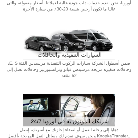
أوروبا، نحن نقدم خدمات ذات جودة عالية لعملائنا بأسعار معقولة، والتي
غالبا ما تكون أرخص بنسبة 20-30٪ من سيارة الأجرة
السيارات التنفيذية والحافلات
ضمن أسطول الشركة سيارات الركوب التنفيذية مرسيدس الفئة E، S،
وحافلات صغيرة مريحة مرسيدس فيانو وترانسبورتير وحافلات تصل إلى
52 مقعد
شريكك الموثوق به في أوروبا 24/7
ذهابا إلى رحلة العمل أو لقضاء إجازتك مع أسرتك، إتصل
بـKnopkaTransfer ونحن سوف نقدم لك وسائل النقل المريحة بأفضل