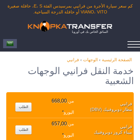
كم سعر سيارة الأجرة من فرانيي بمرسيدس الفئة E، S، حافلة صغيرة
VIANO، VITO أو حافلة الدرجة السياحية.
السائق الخاص بك في أوروبا
الصفحة الرئيسية
›
الوجهات
›
فرانيي
خدمة النقل فرانيي الوجهات
الشعبية
668,00
من
فرانيي
الطلب
مطار دوبروفنيك (DBV)
اليورو
*
657,00
من
فرانيي
الطلب
ميناء كروز دوبروفنيك
اليورو
*