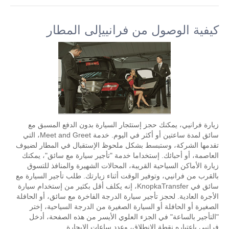
كيفية الوصول من فرانييإلى المطار
زيارة فرانيي، يمكنك حجز إستئجار السيارة بدون الدفع المسبق مع
سائق لمدة ساعتين أو أكثر في اليوم. خدمة Meet and Greet، التي
تقدمها الشركة، وستبسط بشكل ملحوظ الإستقبال في المطار لضيوف
العاصمة، أو أحبائك. إستخداما خدمة "تأجير سيارة مع سائق"، يمكنك
زيارة الأماكن السياحية القريبة، المحالات الشهيرة والمنافذ للتسوق
بالقرب من فرانيي، وتوفير الوقت أثناء زيارتك. طلب تأجير السيارة مع
سائق في KnopkaTransfer، إنه يكلف أقل بكثير من إستخدام سيارة
الأجرة العادية. لحجز تأجير سيارة الدرجة الفاخرة مع سائق، أو الحافلة
الصغيرة أو الحافلة أو السيارة الصغيرة من الدرجة السياحية، إختر
"التأجير بالساعة" في الجزء العلوي الأيسر من هذه الصفحة، أدخل
فرانيي بإعتباره نقطة الإنطلاق، وعدد ساعات الإيجارة.