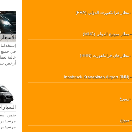
مطار فرانكفورت الدولي (FRA)
مطار ميونيخ الدولي (MUC)
الأسعار 
إستخداما 
في جميع أ
مطار هان فرانكفورت (HHN)
عالية لعمل
أرخص بنسبة 20-30٪ من سيا
Innsbruck Kranebitten Airport (INN)
زيورخ
السيارات
ضمن أسطو
ميونخ