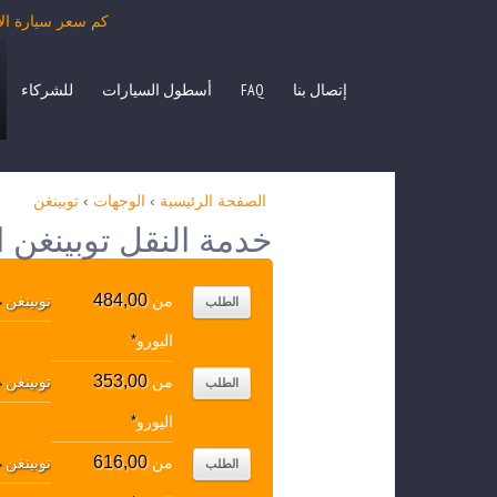
كم سعر سيارة الأجرة من توبينغن بمر
إتصال بنا
FAQ
أسطول السيارات
للشركاء
الصفحة الرئيسية
›
الوجهات
›
توبينغن
خدمة النقل توبينغن 
484,00
من
توبينغن
↔
الطلب
اليورو
*
353,00
من
توبينغن
↔
الطلب
اليورو
*
616,00
من
توبينغن
↔
الطلب