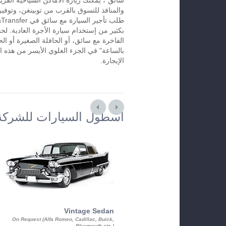
سائق"، يمكنك زيارة الأماكن السياحية القريب
والمنافذ للتسوق بالقرب من توبينغن، وتوفير 
بكثير من إستخدام سيارة الأجرة العادية. لح
الفاخرة مع سائق، أو الحافلة الصغيرة أو الح
بالساعة" في الجزء العلوي الأيسر من هذه ا
الإيجارة.
أسطول السيارات للشركة
Vintage Sedan
On Request (Alfa Romeo, Cadillac, Buick,
Plyumouth etc.)