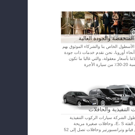
المنخفضة والجودة العالية
الأسطول الخاص بنا والشركاء الموثوق بهم
نحاء أوروبا، نحن نقدم خدمات ذات جودة
ائنا بأسعار معقولة، والتي غالبا ما تكون
رة الأجرة
 التنفيذية والحافلات
ل الشركة سيارات الركوب التنفيذية
مرسيدس الفئة E، S، وحافلات صغيرة مريحة
مرسيدس فيانو وترانسبورتير وحافلات تصل إلى 52