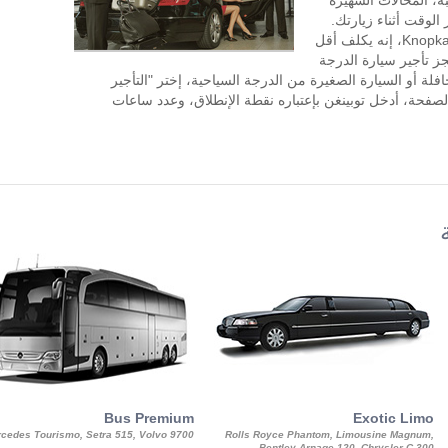
ة، المحالات الشهيرة
الوقت أثناء زيارتك.
طلب تأجير السيارة مع سائق في KnopkaTransfer، إنه يكلف أقل
جز تأجير سيارة الدرجة
افلة أو السيارة الصغيرة من الدرجة السياحية، إختر "التأجير
لصفحة، أدخل توبينغن بإعتباره نقطة الإنطلاق، وعدد ساعات
Bus Premium
Exotic Limo
cedes Tourismo, Setra 515, Volvo 9700
Rolls Royce Phantom, Limousine Magnum,
Bentley Arnage 120, Chrysler C 300