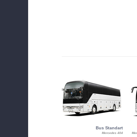
MiniBus
Bus Standart
25, Mercy, Mercedes Benz Sitcar
Mercedes 404
Mer
Beluga