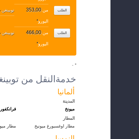
353,00
من
توبينغن
↔
الطلب
اليورو
*
466,00
من
توبينغن
↔
الطلب
اليورو
*
* -
خدمةالنقل من توبينغ
ألمانيا
المدينة
ميونخ
فرانكفور
المطار
مطار اوغسبورغ ميونيخ
مطار ميون
النمسا