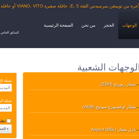
سيدس الفئة E، S، حافلة صغيرة VIANO، VITO أو حافلة الدرجة السياحية.
الوجهات
الحجز
من نحن
الصفحة الرئيسية
السائق الخاص ب
الوجهات الشعبية
نقطة الإ
مطار زيوريخ (ZRH)
نقطة ال
مطار اوغسبورغ ميونيخ (AGB)
ذهابا 
بازل مطار Airport (BSL)