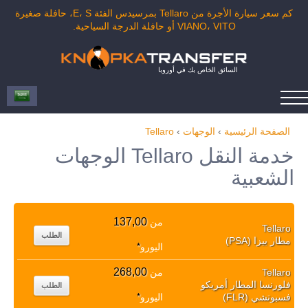
كم سعر سيارة الأجرة من Tellaro بمرسيدس الفئة E، S، حافلة صغيرة
VIANO، VITO أو حافلة الدرجة السياحية.
السائق الخاص بك في أوروبا
الصفحة الرئيسية
›
الوجهات
›
Tellaro
خدمة النقل Tellaro الوجهات
الشعبية
137,00
من
Tellaro
الطلب
مطار بيزا (PSA)
اليورو
*
268,00
Tellaro
من
فلورنسا المطار أمريكو
الطلب
فسبوتشي (FLR)
اليورو
*