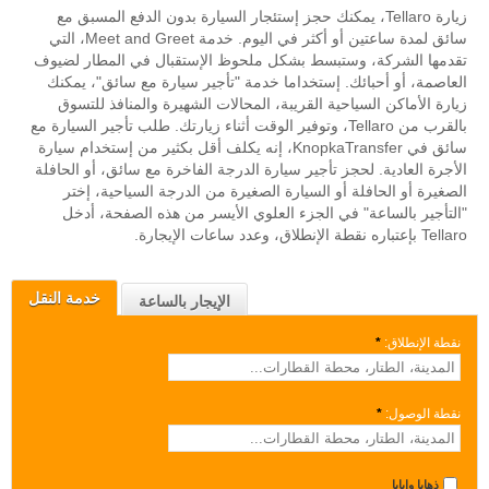
زيارة Tellaro، يمكنك حجز إستئجار السيارة بدون الدفع المسبق مع
سائق لمدة ساعتين أو أكثر في اليوم. خدمة Meet and Greet، التي
تقدمها الشركة، وستبسط بشكل ملحوظ الإستقبال في المطار لضيوف
العاصمة، أو أحبائك. إستخداما خدمة "تأجير سيارة مع سائق"، يمكنك
زيارة الأماكن السياحية القريبة، المحالات الشهيرة والمنافذ للتسوق
بالقرب من Tellaro، وتوفير الوقت أثناء زيارتك. طلب تأجير السيارة مع
سائق في KnopkaTransfer، إنه يكلف أقل بكثير من إستخدام سيارة
الأجرة العادية. لحجز تأجير سيارة الدرجة الفاخرة مع سائق، أو الحافلة
الصغيرة أو الحافلة أو السيارة الصغيرة من الدرجة السياحية، إختر
"التأجير بالساعة" في الجزء العلوي الأيسر من هذه الصفحة، أدخل
Tellaro بإعتباره نقطة الإنطلاق، وعدد ساعات الإيجارة.
خدمة النقل
الإيجار بالساعة
نقطة الإنطلاق:
*
نقطة الوصول:
*
ذهابا وإيابا