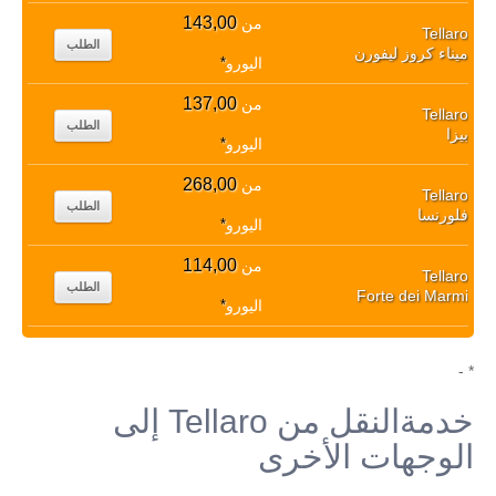
143,00
من
Tellaro
الطلب
ميناء كروز ليفورن
اليورو
*
137,00
من
Tellaro
الطلب
بيزا
اليورو
*
268,00
من
Tellaro
الطلب
فلورنسا
اليورو
*
114,00
من
Tellaro
الطلب
Forte dei Marmi
اليورو
*
* -
خدمةالنقل من Tellaro إلى
الوجهات الأخرى