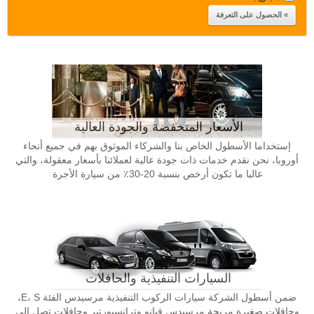
الأسعار المنخفضة والجودة العالية
إستخداما الأسطول الخاص بنا والشركاء الموثوق بهم في جميع أنحاء
أوروبا، نحن نقدم خدمات ذات جودة عالية لعملائنا بأسعار معقولة، والتي
غالبا ما تكون أرخص بنسبة 20-30٪ من سيارة الأجرة
السيارات التنفيذية والحافلات
ضمن أسطول الشركة سيارات الركوب التنفيذية مرسيدس الفئة E، S،
وحافلات صغيرة مريحة مرسيدس فيانو وترانسبورتير وحافلات تصل إلى