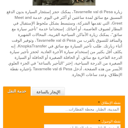
زيارة Tavarnelle val di Pesa، يمكنك حجز إستئجار السيارة بدون الدفع
المسبق مع سائق لمدة ساعتين أو أكثر في اليوم. خدمة Meet and
Greet، التي تقدمها الشركة، وستبسط بشكل ملحوظ الإستقبال في
المطار لضيوف العاصمة، أو أحبائك. إستخداما خدمة "تأجير سيارة مع
سائق"، يمكنك زيارة الأماكن السياحية القريبة، المحالات الشهيرة
والمنافذ للتسوق بالقرب من Tavarnelle val di Pesa، وتوفير الوقت
أثناء زيارتك. طلب تأجير السيارة مع سائق في KnopkaTransfer، إنه
يكلف أقل بكثير من إستخدام سيارة الأجرة العادية. لحجز تأجير سيارة
الدرجة الفاخرة مع سائق، أو الحافلة الصغيرة أو الحافلة أو السيارة
الصغيرة من الدرجة السياحية، إختر "التأجير بالساعة" في الجزء العلوي
الأيسر من هذه الصفحة، أدخل Tavarnelle val di Pesa بإعتباره نقطة
الإنطلاق، وعدد ساعات الإيجارة.
خدمة النقل
الإيجار بالساعة
نقطة الإنطلاق:
*
نقطة الوصول:
*