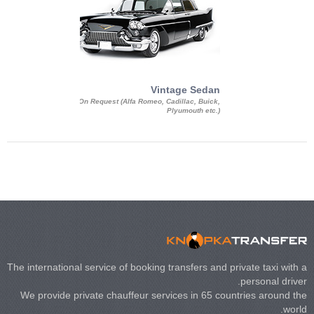
Exotic Limo
Vintage Sedan
ousine Magnum,
On Request (Alfa Romeo, Cadillac, Buick,
 Chrysler C 300
Plyumouth etc.)
3 140, Lincoln
rech Limousine
The international service of booking transfers and private taxi with a
personal driver.
We provide private chauffeur services in 65 countries around the
world.