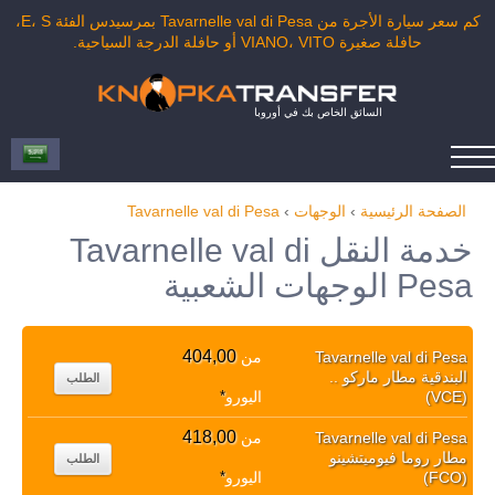
كم سعر سيارة الأجرة من Tavarnelle val di Pesa بمرسيدس الفئة E، S،
حافلة صغيرة VIANO، VITO أو حافلة الدرجة السياحية.
السائق الخاص بك في أوروبا
الصفحة الرئيسية
›
الوجهات
›
Tavarnelle val di Pesa
خدمة النقل Tavarnelle val di
Pesa الوجهات الشعبية
404,00
Tavarnelle val di Pesa
من
البندقية مطار ماركو ..
الطلب
(VCE)
اليورو
*
418,00
Tavarnelle val di Pesa
من
مطار روما فيوميتشينو
الطلب
(FCO)
اليورو
*