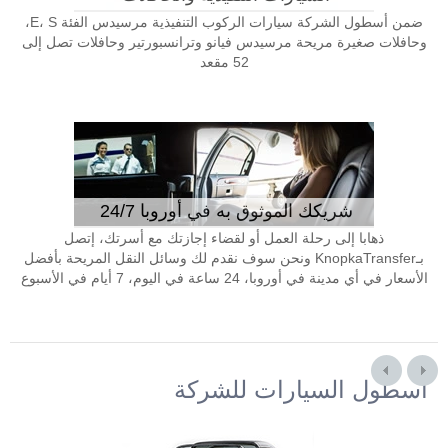
ضمن أسطول الشركة سيارات الركوب التنفيذية مرسيدس الفئة E، S،
وحافلات صغيرة مريحة مرسيدس فيانو وترانسبورتير وحافلات تصل إلى
52 مقعد
شريكك الموثوق به في أوروبا 24/7
ذهابا إلى رحلة العمل أو لقضاء إجازتك مع أسرتك، إتصل
بـKnopkaTransfer ونحن سوف نقدم لك وسائل النقل المريحة بأفضل
الأسعار في أي مدينة في أوروبا، 24 ساعة في اليوم، 7 أيام في الأسبوع
أسطول السيارات للشركة