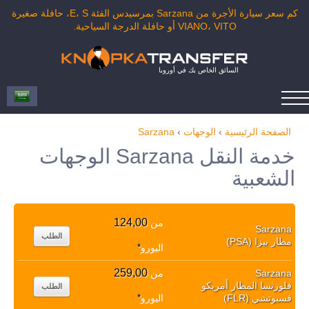
كم سعر سيارة الأجرة من Sarzana بمرسيدس الفئة E، S، حافلة صغيرة
VIANO، VITO أو حافلة الدرجة السياحية.
السائق الخاص بك في أوروبا
الصفحة الرئيسية
›
الوجهات
›
Sarzana
خدمة النقل Sarzana الوجهات
الشعبية
124,00
من
Sarzana
الطلب
مطار بيزا (PSA)
اليورو
*
259,00
Sarzana
من
فلورنسا المطار أمريكو
الطلب
فسبوتشي (FLR)
اليورو
*