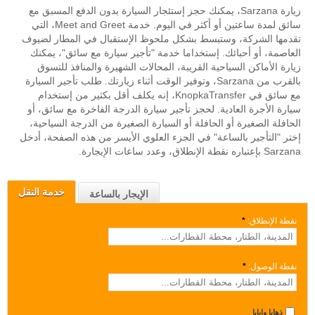
زيارة Sarzana، يمكنك حجز إستئجار السيارة بدون الدفع المسبق مع
سائق لمدة ساعتين أو أكثر في اليوم. خدمة Meet and Greet، التي
تقدمها الشركة، وستبسط بشكل ملحوظ الإستقبال في المطار لضيوف
العاصمة، أو أحبائك. إستخداما خدمة "تأجير سيارة مع سائق"، يمكنك
زيارة الأماكن السياحية القريبة، المحالات الشهيرة والمنافذ للتسوق
بالقرب من Sarzana، وتوفير الوقت أثناء زيارتك. طلب تأجير السيارة
مع سائق في KnopkaTransfer، إنه يكلف أقل بكثير من إستخدام
سيارة الأجرة العادية. لحجز تأجير سيارة الدرجة الفاخرة مع سائق، أو
الحافلة الصغيرة أو الحافلة أو السيارة الصغيرة من الدرجة السياحية،
إختر "التأجير بالساعة" في الجزء العلوي الأيسر من هذه الصفحة، أدخل
Sarzana بإعتباره نقطة الإنطلاق، وعدد ساعات الإيجارة.
خدمة النقل
الإيجار بالساعة
نقطة الإنطلاق:
*
نقطة الوصول:
*
ذهابا وإيابا