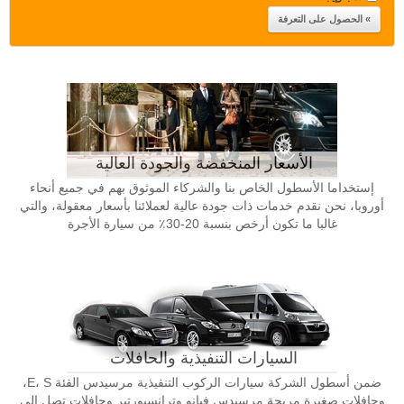
الأسعار المنخفضة والجودة العالية
إستخداما الأسطول الخاص بنا والشركاء الموثوق بهم في جميع أنحاء
أوروبا، نحن نقدم خدمات ذات جودة عالية لعملائنا بأسعار معقولة، والتي
غالبا ما تكون أرخص بنسبة 20-30٪ من سيارة الأجرة
السيارات التنفيذية والحافلات
ضمن أسطول الشركة سيارات الركوب التنفيذية مرسيدس الفئة E، S،
وحافلات صغيرة مريحة مرسيدس فيانو وترانسبورتير وحافلات تصل إلى