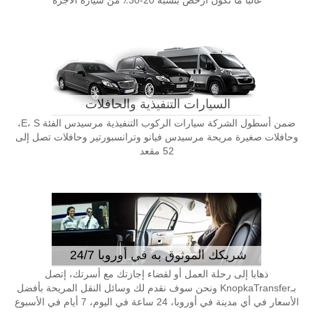
غالبا ما تكون أرخص بنسبة 20-30٪ من سيارة الأجرة
السيارات التنفيذية والحافلات
ضمن أسطول الشركة سيارات الركوب التنفيذية مرسيدس الفئة E، S،
وحافلات صغيرة مريحة مرسيدس فيانو وترانسبورتير وحافلات تصل إلى
52 مقعد
شريكك الموثوق به في أوروبا 24/7
ذهابا إلى رحلة العمل أو لقضاء إجازتك مع أسرتك، إتصل
بـKnopkaTransfer ونحن سوف نقدم لك وسائل النقل المريحة بأفضل
الأسعار في أي مدينة في أوروبا، 24 ساعة في اليوم، 7 أيام في الأسبوع