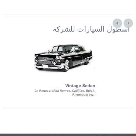
أسطول السيارات للشركة
Exotic Limo
Vintage Sedan
ousine Magnum,
On Request (Alfa Romeo, Cadillac, Buick,
 Chrysler C 300
Plyumouth etc.)
3 140, Lincoln
rech Limousine