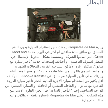
المطار
زيارة Roquetas de Mar، يمكنك حجز إستئجار السيارة بدون الدفع
المسبق مع سائق لمدة ساعتين أو أكثر في اليوم. خدمة Meet and
Greet، التي تقدمها الشركة، وستبسط بشكل ملحوظ الإستقبال في
المطار لضيوف العاصمة، أو أحبائك. إستخداما خدمة "تأجير سيارة مع
سائق"، يمكنك زيارة الأماكن السياحية القريبة، المحالات الشهيرة
والمنافذ للتسوق بالقرب من Roquetas de Mar، وتوفير الوقت أثناء
زيارتك. طلب تأجير السيارة مع سائق في KnopkaTransfer، إنه يكلف
أقل بكثير من إستخدام سيارة الأجرة العادية. لحجز تأجير سيارة الدرجة
الفاخرة مع سائق، أو الحافلة الصغيرة أو الحافلة أو السيارة الصغيرة من
الدرجة السياحية، إختر "التأجير بالساعة" في الجزء العلوي الأيسر من
هذه الصفحة، أدخل Roquetas de Mar بإعتباره نقطة الإنطلاق، وعدد
ساعات الإيجارة.